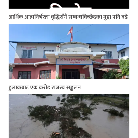
आर्थिक आत्मनिर्भरता वृद्धिसँगै सम्बन्धविच्छेदका मुद्दा पनि बढे
हुलाकबाट एक करोड राजस्व सङ्कलन