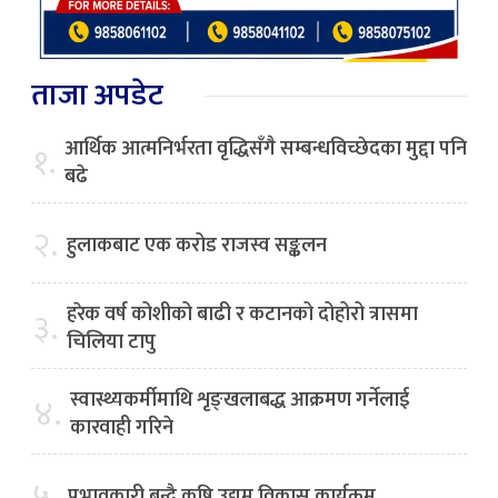
ताजा अपडेट
आर्थिक आत्मनिर्भरता वृद्धिसँगै सम्बन्धविच्छेदका मुद्दा पनि
१.
बढे
२.
हुलाकबाट एक करोड राजस्व सङ्कलन
हरेक वर्ष कोशीको बाढी र कटानको दोहोरो त्रासमा
३.
चिलिया टापु
स्वास्थ्यकर्मीमाथि शृङ्खलाबद्ध आक्रमण गर्नेलाई
४.
कारवाही गरिने
५.
प्रभावकारी बन्दै कृषि उद्यम विकास कार्यक्रम