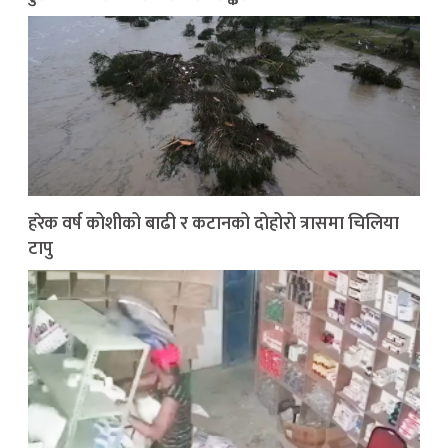
हरेक वर्ष कोशीको बाढी र कटानको दोहोरो त्रासमा चिलिया
टापु