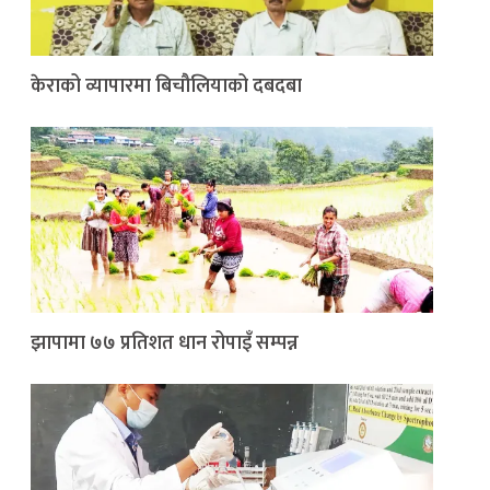
केराको व्यापारमा बिचौलियाको दबदबा
झापामा ७७ प्रतिशत धान रोपाइँ सम्पन्न