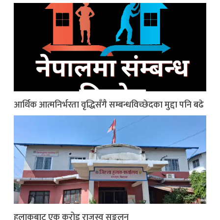
आर्थिक आत्मनिर्भरता वृद्धिसँगै सम्बन्धविच्छेदका मुद्दा पनि बढे
हुलाकबाट एक करोड राजस्व सङ्कलन