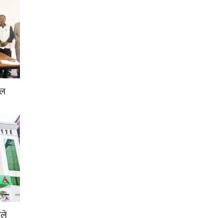
दल
ले