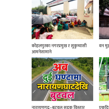
कोहलपुरका नगरप्रमुख र सुकुम्वासी
वन मुद्
आमनेसामाने
नारायणगढ–बुटवल सडक विस्तार
एकदि