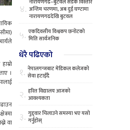
नारायणगढ–बुटवल सडक विस्तार
४.
अन्तिम चरणमा, अब दुई घण्टामा
नारायणगढदेखि बुटवल
वसायिक
एकदिवसीय विश्वकप छनोटको
मसीमा)
५.
मिति सार्वजनिक
ार्यले
धेरै पढिएको
हाम्रो
नेपालगन्जबाट मेडिकल कलेजको
१.
बताए ।
सेवा हटाइँदै
िमालाई
हरित विद्यालय आजको
२.
आवश्यकता
 बढाउन
ेत्रमा
गुद्द्वार चिलाउने समस्या भए यसो
३.
गर्नुहोस्
्ने वा