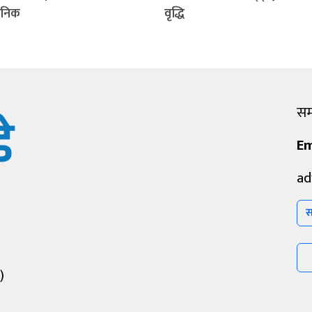
जनिक
वृद्धि
सम्
Em
ad
स
)