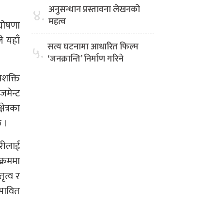
अनुसन्धान प्रस्तावना लेखनको
४.
महत्व
घोषणा
े यहाँ
सत्य घटनामा आधारित फिल्म
५.
‘जनक्रान्ति’ निर्माण गरिने
नशक्ति
जमेन्ट
त्रका
छ ।
ारीलाई
क्रममा
ृत्व र
 सावित