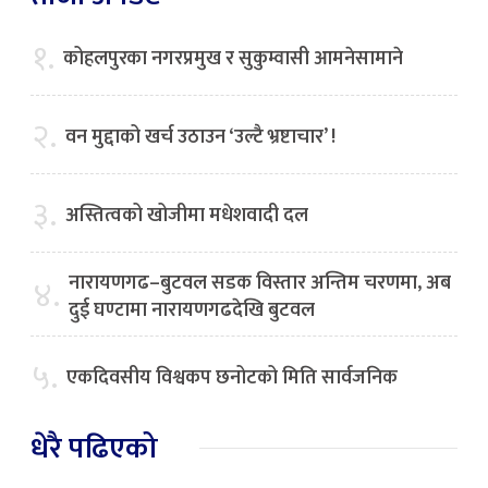
१.
कोहलपुरका नगरप्रमुख र सुकुम्वासी आमनेसामाने
२.
वन मुद्दाको खर्च उठाउन ‘उल्टै भ्रष्टाचार’ !
३.
अस्तित्वको खोजीमा मधेशवादी दल
नारायणगढ–बुटवल सडक विस्तार अन्तिम चरणमा, अब
४.
दुई घण्टामा नारायणगढदेखि बुटवल
५.
एकदिवसीय विश्वकप छनोटको मिति सार्वजनिक
धेरै पढिएको