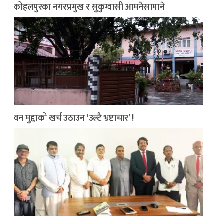
कोहलपुरका नगरप्रमुख र सुकुम्वासी आमनेसामाने
वन मुद्दाको खर्च उठाउन ‘उल्टै भ्रष्टाचार’ !