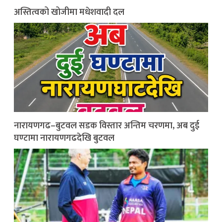
अस्तित्वको खोजीमा मधेशवादी दल
नारायणगढ–बुटवल सडक विस्तार अन्तिम चरणमा, अब दुई
घण्टामा नारायणगढदेखि बुटवल