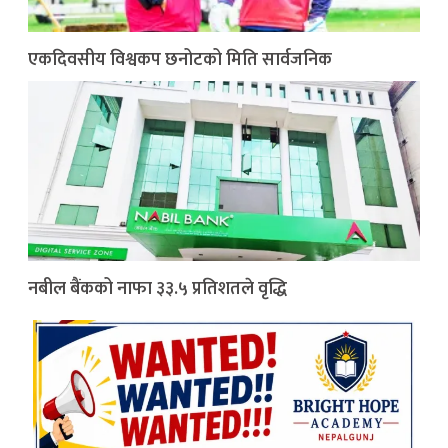
एकदिवसीय विश्वकप छनोटको मिति सार्वजनिक
नबील बैंकको नाफा ३३.५ प्रतिशतले वृद्धि