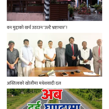
वन मुद्दाको खर्च उठाउन ‘उल्टै भ्रष्टाचार’ !
अस्तित्वको खोजीमा मधेशवादी दल