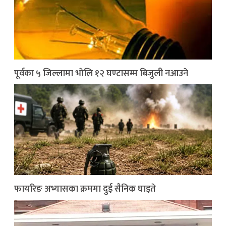
पूर्वका ५ जिल्लामा भाेलि १२ घण्टासम्म बिजुली नआउने
फायरिङ अभ्यासका क्रममा दुई सैनिक घाइते