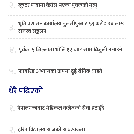
२.
स्कुटर यात्रामा बेहोस भएका युवकको मृत्यु
भूमि प्रशासन कार्यालय तुलसीपुरबाट ५९ करोड ३४ लाख
३.
राजस्व सङ्कलन
४.
पूर्वका ५ जिल्लामा भाेलि १२ घण्टासम्म बिजुली नआउने
५.
फायरिङ अभ्यासका क्रममा दुई सैनिक घाइते
धेरै पढिएको
१.
नेपालगन्जबाट मेडिकल कलेजको सेवा हटाइँदै
२.
हरित विद्यालय आजको आवश्यकता