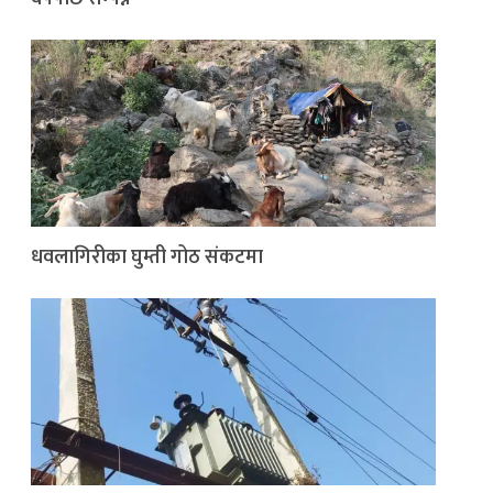
धवलागिरीका घुम्ती गोठ संकटमा