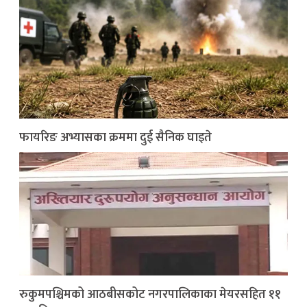
फायरिङ अभ्यासका क्रममा दुई सैनिक घाइते
रुकुमपश्चिमको आठबीसकोट नगरपालिकाका मेयरसहित ११