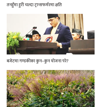
तनहुँमा हुरी चल्दा ट्रान्सफर्मरमा क्षति
बजेटमा गण्डकीका कुन–कुन योजना परे?