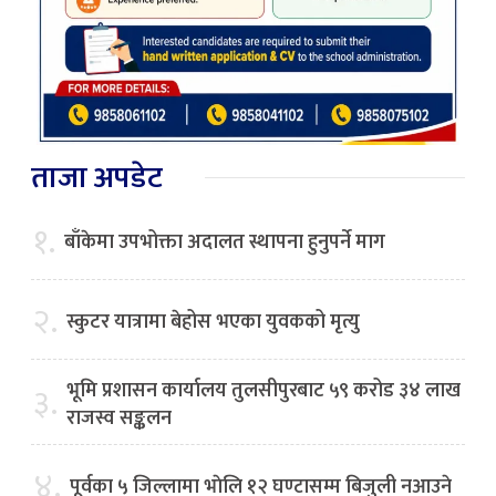
ताजा अपडेट
१.
बाँकेमा उपभोक्ता अदालत स्थापना हुनुपर्ने माग
२.
स्कुटर यात्रामा बेहोस भएका युवकको मृत्यु
भूमि प्रशासन कार्यालय तुलसीपुरबाट ५९ करोड ३४ लाख
३.
राजस्व सङ्कलन
४.
पूर्वका ५ जिल्लामा भाेलि १२ घण्टासम्म बिजुली नआउने