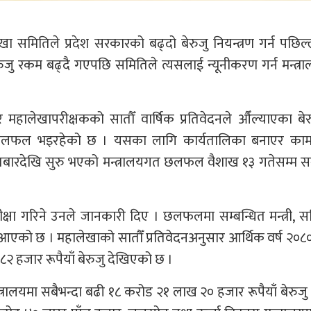
खा समितिले प्रदेश सरकारको बढ्दो बेरुजु नियन्त्रण गर्न पछिल्
ेरुजु रकम बढ्दै गएपछि समितिले त्यसलाई न्यूनीकरण गर्न मन्त्
महालेखापरीक्षकको सातौँ वार्षिक प्रतिवेदनले औँल्याएका बे
तृत छलफल भइरहेको छ । यसका लागि कार्यतालिका बनाएर का
रदेखि सुरु भएको मन्त्रालयगत छलफल वैशाख १३ गतेसम्म सञ
षा गरिने उनले जानकारी दिए । छलफलमा सम्बन्धित मन्त्री, 
एको छ । महालेखाको सातौँ प्रतिवेदनअनुसार आर्थिक वर्ष २०
२ हजार रूपैयाँ बेरुजु देखिएको छ ।
त्रालयमा सबैभन्दा बढी १८ करोड २१ लाख २० हजार रूपैयाँ बेरुजु