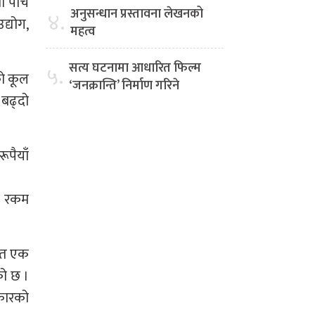
ा पाँच
अनुसन्धान प्रस्तावना लेखनको
४.
्योग,
महत्व
सत्य घटनामा आधारित फिल्म
५.
को कूल
‘जनक्रान्ति’ निर्माण गरिने
 बढ्दो
ूपैयाँ
ी रकम
 गत एक
को छ ।
कारको