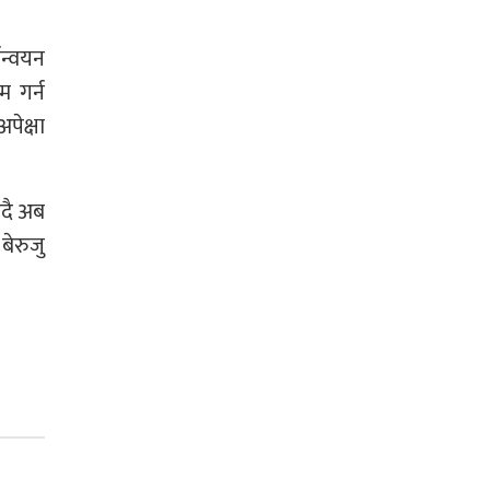
ान्वयन
 गर्न
पेक्षा
ँदै अब
बेरुजु