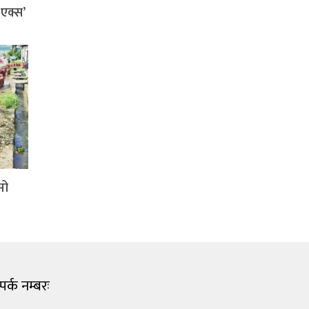
ी एक्स’
सो
पर्क नम्बरः