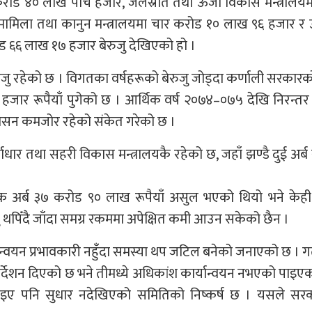
रोड ४० लाख पाँच हजार, जलस्रोत तथा ऊर्जा विकास मन्त्रालयम
िला तथा कानुन मन्त्रालयमा चार करोड १० लाख ९६ हजार र उद
ोड ६६ लाख १७ हजार बेरुजु देखिएको हो ।
रुजु रहेको छ । विगतका वर्षहरूको बेरुजु जोड्दा कर्णाली सरकार
हजार रूपैयाँ पुगेको छ । आर्थिक वर्ष २०७४–०७५ देखि निरन्तर
ुशासन कमजोर रहेको संकेत गरेको छ ।
वाधार तथा सहरी विकास मन्त्रालयकै रहेको छ, जहाँ झण्डै दुई अर्ब र
 एक अर्ब ३७ करोड ९० लाख रूपैयाँ असुल भएको थियो भने केह
ु थपिँदै जाँदा समग्र रकममा अपेक्षित कमी आउन सकेको छैन ।
ान्वयन प्रभावकारी नहुँदा समस्या थप जटिल बनेको जनाएको छ ।
िर्देशन दिएको छ भने तीमध्ये अधिकांश कार्यान्वयन नभएको पाइए
 दिइए पनि सुधार नदेखिएको समितिको निष्कर्ष छ । यसले सर