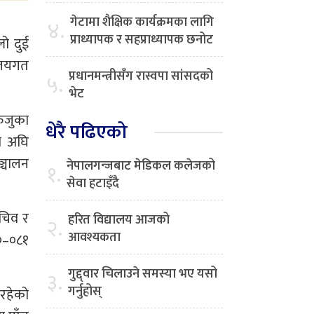
गेटामा शैक्षिक कार्यक्रमका लागि
४.
प्राध्यापक र सहप्राध्यापक छनोट
लो दुई
रालयगत
प्रधानमन्त्रीसँग रास्वपा सांसदको
५.
भेट
रुजुका
धेरै पढिएको
म अघि
्चालन
नेपालगन्जबाट मेडिकल कलेजको
१.
सेवा हटाइँदै
सचिव र
हरित विद्यालय आजको
२.
आवश्यकता
८०–०८१
गुद्द्वार चिलाउने समस्या भए यसो
३.
गर्नुहोस्
 रहेको