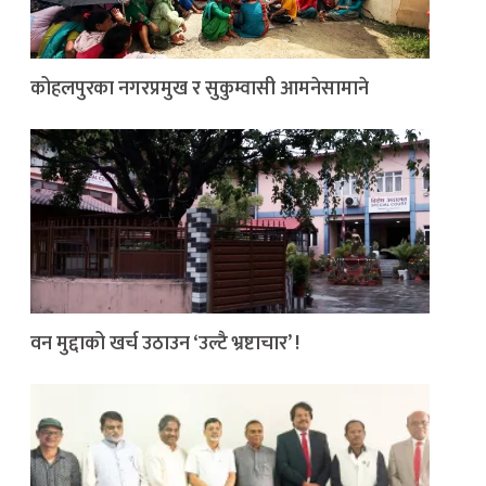
कोहलपुरका नगरप्रमुख र सुकुम्वासी आमनेसामाने
वन मुद्दाको खर्च उठाउन ‘उल्टै भ्रष्टाचार’ !