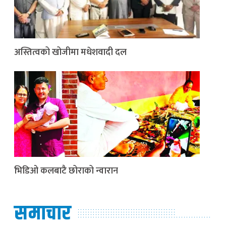
अस्तित्वको खोजीमा मधेशवादी दल
भिडिओ कलबाटै छोराको न्वारान
समाचार