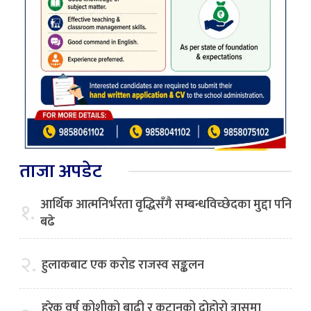
ताजा अपडेट
आर्थिक आत्मनिर्भरता वृद्धिसँगै सम्बन्धविच्छेदका मुद्दा पनि
१.
बढे
२.
हुलाकबाट एक करोड राजस्व सङ्कलन
हरेक वर्ष कोशीको बाढी र कटानको दोहोरो त्रासमा