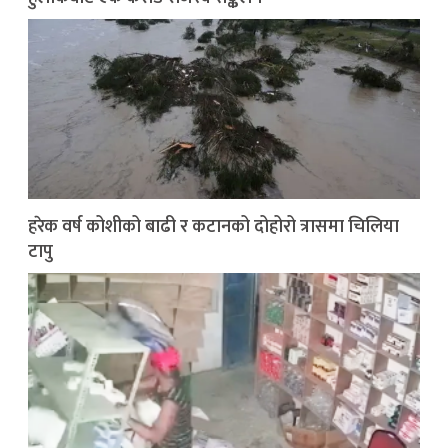
हरेक वर्ष कोशीको बाढी र कटानको दोहोरो त्रासमा चिलिया
टापु