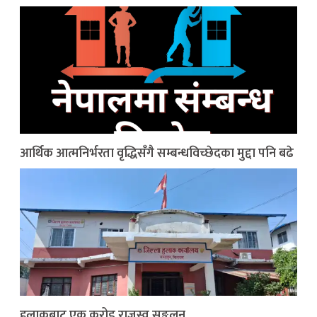
आर्थिक आत्मनिर्भरता वृद्धिसँगै सम्बन्धविच्छेदका मुद्दा पनि बढे
हुलाकबाट एक करोड राजस्व सङ्कलन