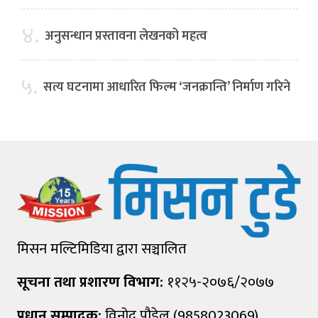
४.
अनुसन्धान प्रस्तावना लेखनको महत्व
५.
सत्य घटनामा आधारित फिल्म ‘जनक्रान्ति’ निर्माण गरिने
मिसन मल्टिमिडिया द्वारा सञ्चालित
सूचना तथा प्रशारण विभाग:
११२५-२०७६/२०७७
प्रधान सम्पादक:
विनोद पौडेल (9858023069)