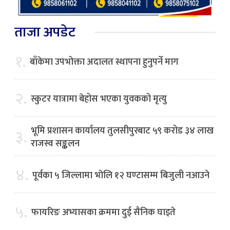
ताजा अपडेट
१.
बाँकेमा उपभोक्ता अदालत स्थापना हुनुपर्ने माग
२.
स्कुटर यात्रामा बेहोस भएका युवकको मृत्यु
भूमि प्रशासन कार्यालय तुलसीपुरबाट ५९ करोड ३४ लाख
३.
राजस्व सङ्कलन
४.
पूर्वका ५ जिल्लामा भाेलि १२ घण्टासम्म बिजुली नआउने
५.
फायरिङ अभ्यासका क्रममा दुई सैनिक घाइते