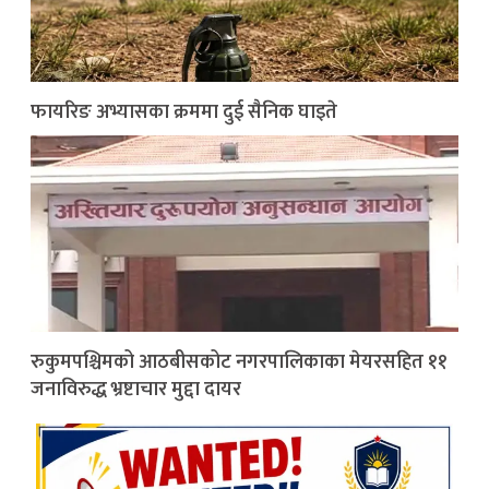
फायरिङ अभ्यासका क्रममा दुई सैनिक घाइते
रुकुमपश्चिमको आठबीसकोट नगरपालिकाका मेयरसहित ११
जनाविरुद्ध भ्रष्टाचार मुद्दा दायर