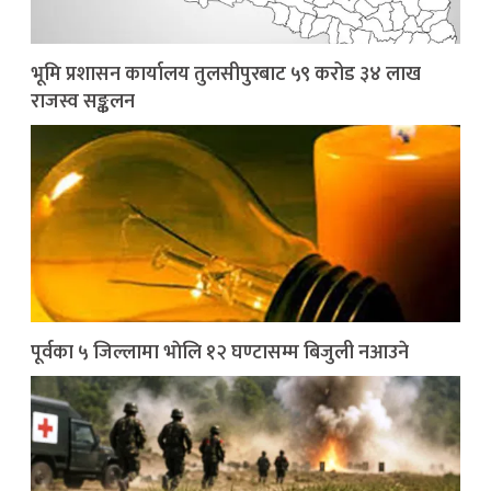
भूमि प्रशासन कार्यालय तुलसीपुरबाट ५९ करोड ३४ लाख
राजस्व सङ्कलन
पूर्वका ५ जिल्लामा भाेलि १२ घण्टासम्म बिजुली नआउने