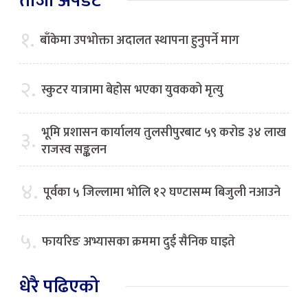
ताजा अपडेट
१.
बाँकेमा उपभोक्ता अदालत स्थापना हुनुपर्ने माग
२.
स्कुटर यात्रामा बेहोस भएका युवकको मृत्यु
भूमि प्रशासन कार्यालय तुलसीपुरबाट ५९ करोड ३४ लाख
३.
राजस्व सङ्कलन
४.
पूर्वका ५ जिल्लामा भाेलि १२ घण्टासम्म बिजुली नआउने
५.
फायरिङ अभ्यासका क्रममा दुई सैनिक घाइते
धेरै पढिएको