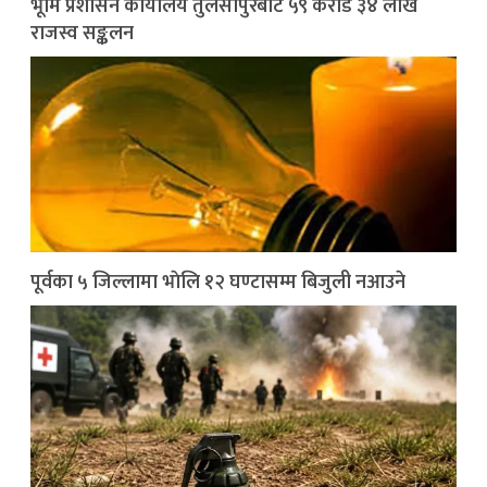
भूमि प्रशासन कार्यालय तुलसीपुरबाट ५९ करोड ३४ लाख
राजस्व सङ्कलन
पूर्वका ५ जिल्लामा भाेलि १२ घण्टासम्म बिजुली नआउने