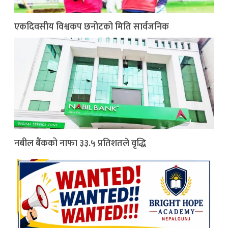
एकदिवसीय विश्वकप छनोटको मिति सार्वजनिक
नबील बैंकको नाफा ३३.५ प्रतिशतले वृद्धि