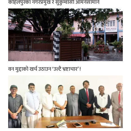
कोहलपुरका नगरप्रमुख र सुकुम्वासी आमनेसामाने
वन मुद्दाको खर्च उठाउन ‘उल्टै भ्रष्टाचार’ !