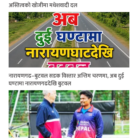
अस्तित्वको खोजीमा मधेशवादी दल
नारायणगढ–बुटवल सडक विस्तार अन्तिम चरणमा, अब दुई
घण्टामा नारायणगढदेखि बुटवल