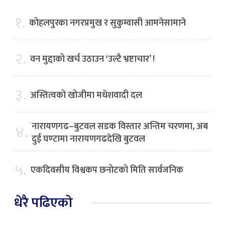
१.
कोहलपुरका नगरप्रमुख र सुकुम्वासी आमनेसामाने
२.
वन मुद्दाको खर्च उठाउन ‘उल्टै भ्रष्टाचार’ !
३.
अस्तित्वको खोजीमा मधेशवादी दल
नारायणगढ–बुटवल सडक विस्तार अन्तिम चरणमा, अब
४.
दुई घण्टामा नारायणगढदेखि बुटवल
५.
एकदिवसीय विश्वकप छनोटको मिति सार्वजनिक
धेरै पढिएको