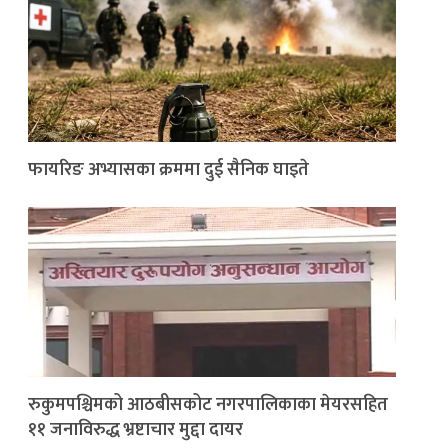
फायरिङ अभ्यासका क्रममा दुई सैनिक घाइते
रुकुमपश्चिमको आठबीसकोट नगरपालिकाका मेयरसहित
११ जनाविरुद्ध भ्रष्टाचार मुद्दा दायर