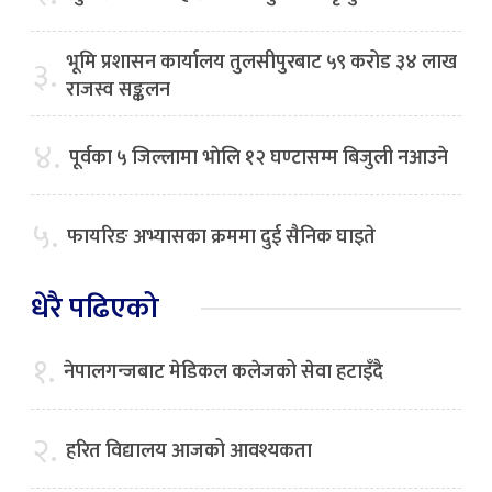
भूमि प्रशासन कार्यालय तुलसीपुरबाट ५९ करोड ३४ लाख
३.
राजस्व सङ्कलन
४.
पूर्वका ५ जिल्लामा भाेलि १२ घण्टासम्म बिजुली नआउने
५.
फायरिङ अभ्यासका क्रममा दुई सैनिक घाइते
धेरै पढिएको
१.
नेपालगन्जबाट मेडिकल कलेजको सेवा हटाइँदै
२.
हरित विद्यालय आजको आवश्यकता