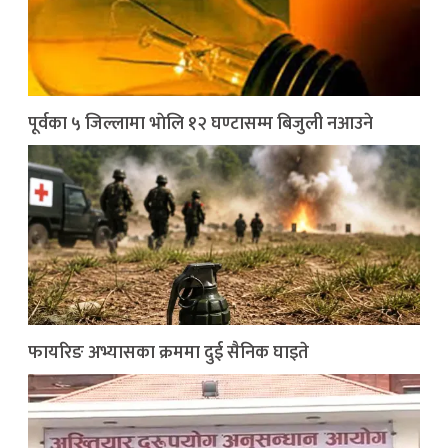
पूर्वका ५ जिल्लामा भाेलि १२ घण्टासम्म बिजुली नआउने
फायरिङ अभ्यासका क्रममा दुई सैनिक घाइते