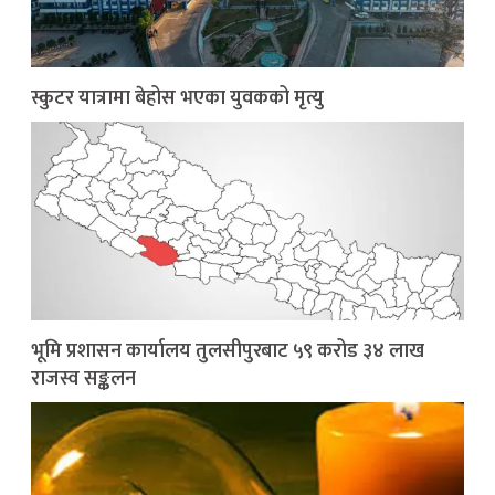
स्कुटर यात्रामा बेहोस भएका युवकको मृत्यु
भूमि प्रशासन कार्यालय तुलसीपुरबाट ५९ करोड ३४ लाख
राजस्व सङ्कलन