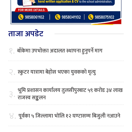
ताजा अपडेट
१.
बाँकेमा उपभोक्ता अदालत स्थापना हुनुपर्ने माग
२.
स्कुटर यात्रामा बेहोस भएका युवकको मृत्यु
भूमि प्रशासन कार्यालय तुलसीपुरबाट ५९ करोड ३४ लाख
३.
राजस्व सङ्कलन
४.
पूर्वका ५ जिल्लामा भाेलि १२ घण्टासम्म बिजुली नआउने