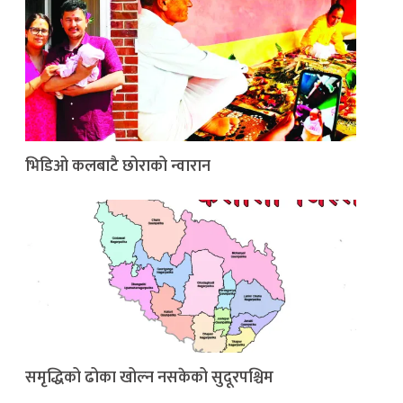
भिडिओ कलबाटै छोराको न्वारान
समृद्धिको ढोका खोल्न नसकेको सुदूरपश्चिम