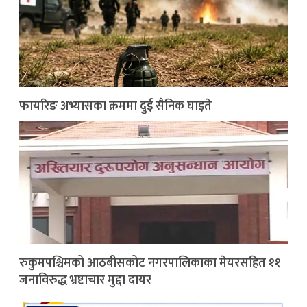
फायरिङ अभ्यासका क्रममा दुई सैनिक घाइते
रुकुमपश्चिमको आठबीसकोट नगरपालिकाका मेयरसहित ११
जनाविरुद्ध भ्रष्टाचार मुद्दा दायर