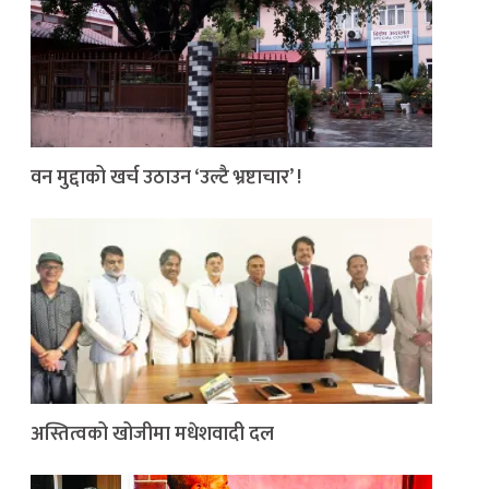
वन मुद्दाको खर्च उठाउन ‘उल्टै भ्रष्टाचार’ !
अस्तित्वको खोजीमा मधेशवादी दल