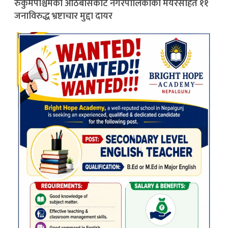
रुकुमपश्चिमको आठबीसकोट नगरपालिकाका मेयरसहित ११
जनाविरुद्ध भ्रष्टाचार मुद्दा दायर