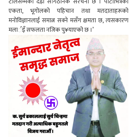
टोलसम्मको दह्रो सांगठनिक संरचना छ । पार्टीभित्रको
एकता, भूगोलको पहिचान तथा मतदाताहरूको
मनोविज्ञानलाई समात्न सक्ने मसँग क्षमता छ, त्यसकारण
मलार्इँ सफलता नजिक पु¥याएको छ ।’