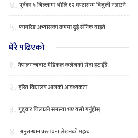
४.
पूर्वका ५ जिल्लामा भाेलि १२ घण्टासम्म बिजुली नआउने
५.
फायरिङ अभ्यासका क्रममा दुई सैनिक घाइते
धेरै पढिएको
१.
नेपालगन्जबाट मेडिकल कलेजको सेवा हटाइँदै
२.
हरित विद्यालय आजको आवश्यकता
३.
गुद्द्वार चिलाउने समस्या भए यसो गर्नुहोस्
४.
अनुसन्धान प्रस्तावना लेखनको महत्व