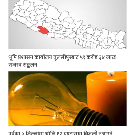
भूमि प्रशासन कार्यालय तुलसीपुरबाट ५९ करोड ३४ लाख
राजस्व सङ्कलन
पूर्वका ५ जिल्लामा भाेलि १२ घण्टासम्म बिजुली नआउने