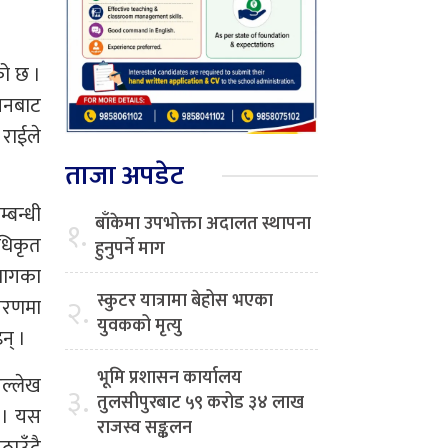
को छ ।
यनबाट
राईले
ताजा अपडेट
बन्धी
बाँकेमा उपभोक्ता अदालत स्थापना
१.
अधिकृत
हुनुपर्ने माग
भागका
स्कुटर यात्रामा बेहोस भएका
२.
 चरणमा
युवकको मृत्यु
न् ।
भूमि प्रशासन कार्यालय
उल्लेख
३.
तुलसीपुरबाट ५९ करोड ३४ लाख
छ । यस
राजस्व सङ्कलन