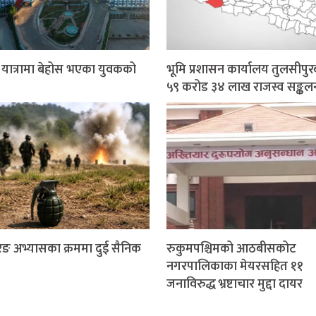
र यात्रामा बेहोस भएका युवकको
भूमि प्रशासन कार्यालय तुलसीपुर
५९ करोड ३४ लाख राजस्व सङ्कल
ङ अभ्यासका क्रममा दुई सैनिक
रुकुमपश्चिमको आठबीसकोट
नगरपालिकाका मेयरसहित ११
जनाविरुद्ध भ्रष्टाचार मुद्दा दायर