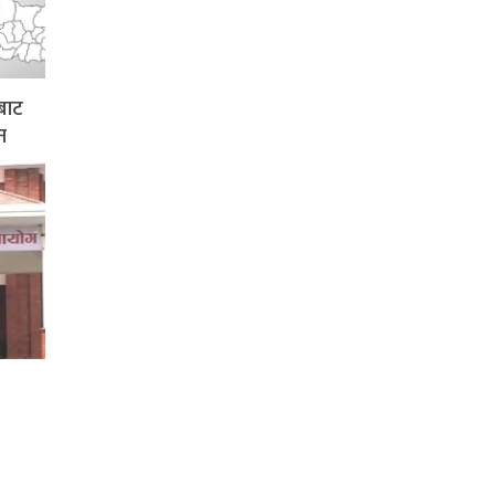
बाट
न