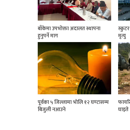
बाँकेमा उपभोक्ता अदालत स्थापना
स्कुट
हुनुपर्ने माग
मृत्यु
पूर्वका ५ जिल्लामा भाेलि १२ घण्टासम्म
फायरि
बिजुली नआउने
घाइते