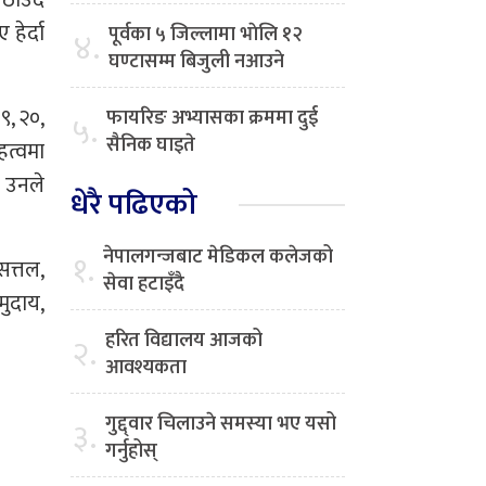
ठाउँदै
हेर्दा
पूर्वका ५ जिल्लामा भाेलि १२
४.
घण्टासम्म बिजुली नआउने
९, २०,
फायरिङ अभ्यासका क्रममा दुई
५.
सैनिक घाइते
त्वमा
 उनले
धेरै पढिएको
नेपालगन्जबाट मेडिकल कलेजको
१.
सत्तल,
सेवा हटाइँदै
ुदाय,
हरित विद्यालय आजको
२.
आवश्यकता
गुद्द्वार चिलाउने समस्या भए यसो
३.
गर्नुहोस्