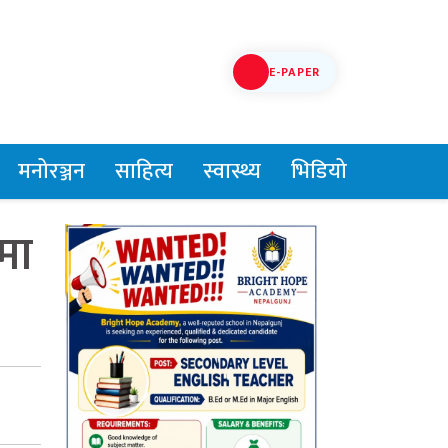
E-PAPER
मनोरञ्जन
साहित्य
स्वास्थ्य
भिडियो
मा