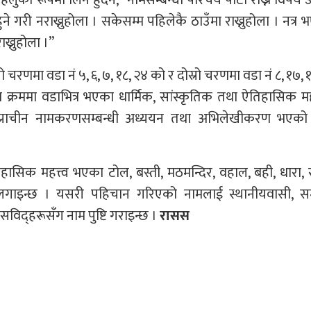
हलुका रूपमा लिन हुँदैन,” नामसम्बन्धी परिचय पाटी राख्ने विषय उ
ने गरी नराख्नुहोला । सकेसम्म पहिलेकै ठाउँमा राख्नुहोला । नत्र भए 
ख्नुहोला ।”
णमा वडा नं ५, ६, ७, १८, २४ को र दोस्रो चरणमा वडा नं ८, १७, १
रममा वडाभित्र भएका धार्मिक, सांस्कृतिक तथा ऐतिहासिक मह
प्राचीन नामकरणसम्बन्धी अध्ययन तथा अभिलेखीकरण भएको
हासिक महत्त्व भएका टोल, बस्ती, मठमन्दिर, वहाल, बही, धारा, 
 लगाइन्छ । यसरी पहिचान गरिएको नामलाई स्थानीयवासी, सम
हासविद्हरूसँग नाम पुष्टि गराइन्छ ।
रासस