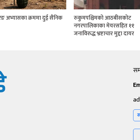
ङ अभ्यासका क्रममा दुई सैनिक
रुकुमपश्चिमको आठबीसकोट
नगरपालिकाका मेयरसहित ११
जनाविरुद्ध भ्रष्टाचार मुद्दा दायर
सम्
Em
ad
स