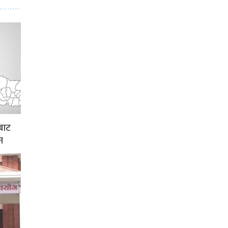
बाट
न