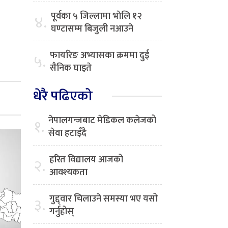
पूर्वका ५ जिल्लामा भाेलि १२
४.
घण्टासम्म बिजुली नआउने
फायरिङ अभ्यासका क्रममा दुई
५.
सैनिक घाइते
धेरै पढिएको
नेपालगन्जबाट मेडिकल कलेजको
१.
सेवा हटाइँदै
हरित विद्यालय आजको
२.
आवश्यकता
गुद्द्वार चिलाउने समस्या भए यसो
३.
गर्नुहोस्