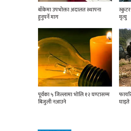
बाँकेमा उपभोक्ता अदालत स्थापना
स्कुट
हुनुपर्ने माग
मृत्यु
पूर्वका ५ जिल्लामा भाेलि १२ घण्टासम्म
फायरि
बिजुली नआउने
घाइते