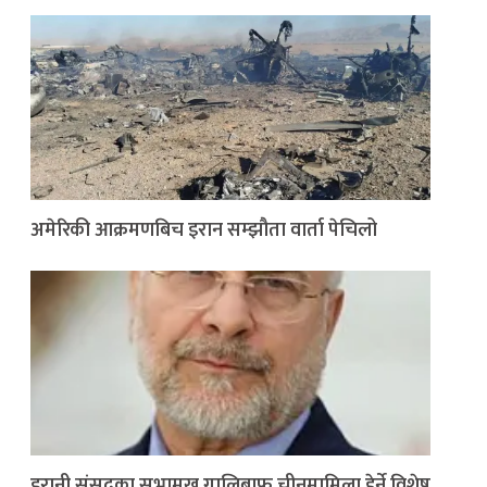
अमेरिकी आक्रमणबिच इरान सम्झौता वार्ता पेचिलो
इरानी संसद्का सभामुख गालिबाफ चीनमामिला हेर्ने विशेष