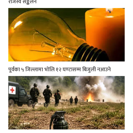
राजस्व सङ्कलन
पूर्वका ५ जिल्लामा भाेलि १२ घण्टासम्म बिजुली नआउने