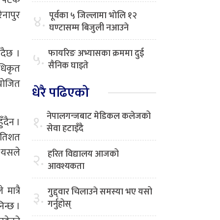
नापुर
पूर्वका ५ जिल्लामा भाेलि १२
४.
घण्टासम्म बिजुली नआउने
ँदैछ ।
फायरिङ अभ्यासका क्रममा दुई
५.
सैनिक घाइते
अधिकृत
योजित
धेरै पढिएको
नेपालगन्जबाट मेडिकल कलेजको
१.
ँदैन ।
सेवा हटाइँदै
रतिशत
‘यसले
हरित विद्यालय आजको
२.
आवश्यकता
मात्रै
गुद्द्वार चिलाउने समस्या भए यसो
३.
गर्नुहोस्
िन्छ ।