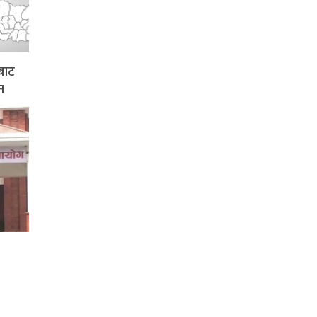
बाट
न