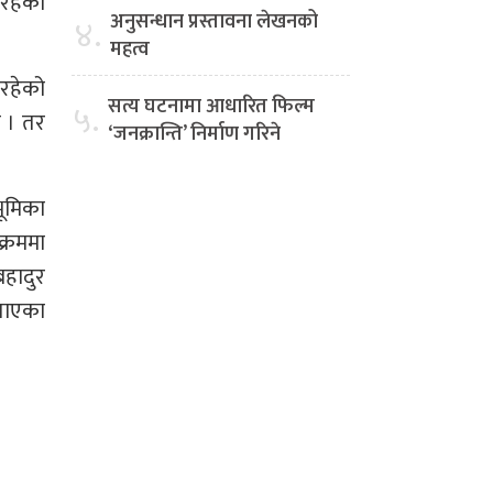
 रहेको
अनुसन्धान प्रस्तावना लेखनको
४.
महत्व
 रहेको
सत्य घटनामा आधारित फिल्म
५.
छ । तर
‘जनक्रान्ति’ निर्माण गरिने
भूमिका
क्रममा
बहादुर
बताएका