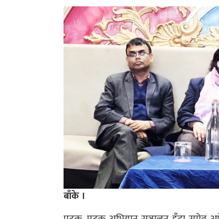
बाँके ।
पटक–पटक अभियान सञ्चालन हुँदा समेत अ