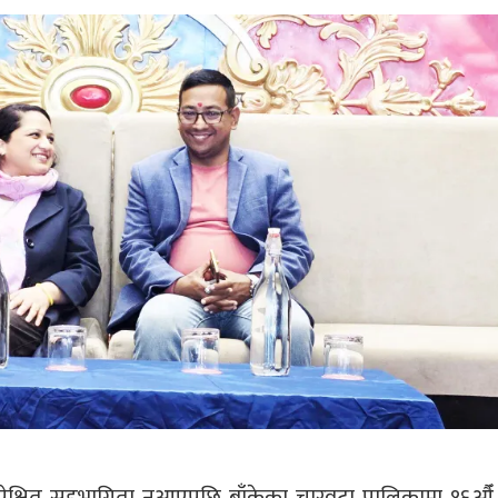
पेक्षित सहभागिता नआएपछि बाँकेका चारवटा पालिकामा १६औ