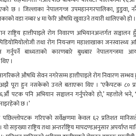
भएको छ । जिल्लाका नेपालगन्ज उपमहानगरपालिका, डुडुवा, नरै
िकाको वडा नम्बर ४ मा फेरि औषधि खुवाउने तयारी थालिएको हो ।
न राष्ट्रिय हात्तीपाइले रोग निवारण अभियानअन्तर्गत सञ्चालन हु
त इपिडियोमियोलोजी तथा रोग नियन्त्रण महाशाखाका जनस्वास्थ्य 
न गर्नुपर्ने बाध्यताको कारणबारे बुधबार नेपालगन्जमा आ
ा थिए ।
गरिकले औषधि सेवन नगरेसम्म हात्तीपाइले रोग निवारण सम्भव हु
्ड अझै पूरा हुन नसकेको उनले बताएका थिए । ‘एकैपटक ८० प्
 पटक पनि अभियान सञ्चालन गर्नुपरेको हो,’ महत्तोले भने, 
नाइरहेको छ ।’
मा पछिल्लोपटक गरिएको सर्वेक्षणमा केवल ६२ प्रतिशत मानिसले 
 सङ्ख्या राष्ट्रिय तथा अन्तर्राष्ट्रिय मापदण्डअनुसार अपर्याप्त मान