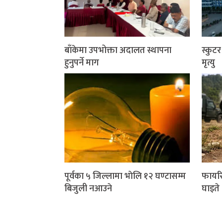
बाँकेमा उपभोक्ता अदालत स्थापना
स्कुट
हुनुपर्ने माग
मृत्यु
पूर्वका ५ जिल्लामा भाेलि १२ घण्टासम्म
फायरि
बिजुली नआउने
घाइते