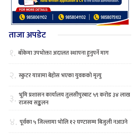
ताजा अपडेट
१.
बाँकेमा उपभोक्ता अदालत स्थापना हुनुपर्ने माग
२.
स्कुटर यात्रामा बेहोस भएका युवकको मृत्यु
भूमि प्रशासन कार्यालय तुलसीपुरबाट ५९ करोड ३४ लाख
३.
राजस्व सङ्कलन
४.
पूर्वका ५ जिल्लामा भाेलि १२ घण्टासम्म बिजुली नआउने