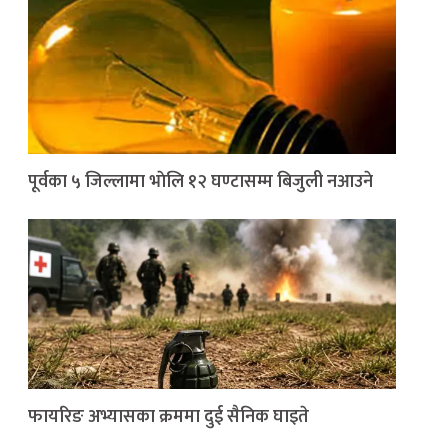
पूर्वका ५ जिल्लामा भाेलि १२ घण्टासम्म बिजुली नआउने
फायरिङ अभ्यासका क्रममा दुई सैनिक घाइते