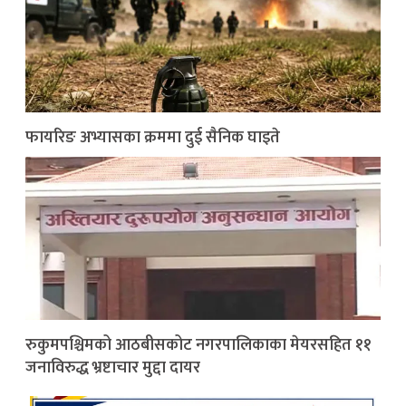
फायरिङ अभ्यासका क्रममा दुई सैनिक घाइते
रुकुमपश्चिमको आठबीसकोट नगरपालिकाका मेयरसहित ११
जनाविरुद्ध भ्रष्टाचार मुद्दा दायर