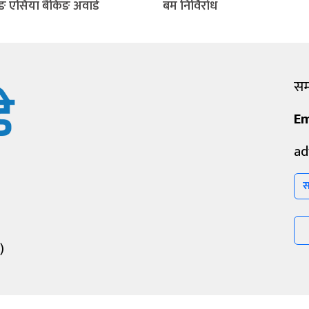
िङ एसिया बैंकिङ अवार्ड
बम निर्विरोध
सम्
Em
ad
स
)