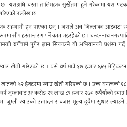
 छ। यसअघि यस्ता तालिमहरू सुर्खेतमा हुने गरेकामा यस पटक
 गरिएको उल्लेख छ ।
धिकहरू सहभागी हुन पाएका छन् । जसले अब जिल्लाका आठवटा स
ष रूपमा सीप हस्तान्तरण गर्ने काम भइरहेको छ । चन्दननाथ नगरप
ानको बगैँचामै पुगेर ज्ञान सिकाउने यो अभियानको प्रशंसा गर्द
स्याउ खेती गरिएको छ । यसै वर्ष मात्रै १७ हजार ६६५ मेट्रिकटन
 जातको ५२ हेक्टरमा स्याउ खेती गरिएको छ । उच्च घनत्वको १
र्ष जुम्लाबाट ३१ करोड २९ लाख ८९ हजार २७० रूपैयाँको स्याउ न
जुम्ली स्याउको उत्पादन र बजार मूल्य दुवैमा सुधार ल्याउने अ