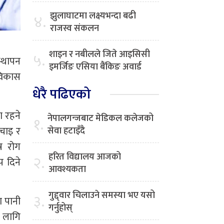
झुलाघाटमा लक्ष्यभन्दा बढी
४.
राजस्व संकलन
शाइन र नबीलले जिते आइसिसी
५.
स्थापन
इमर्जिङ एसिया बैंकिङ अवार्ड
विकास
धेरै पढिएको
ा रहने
नेपालगन्जबाट मेडिकल कलेजको
१.
ँचाइ र
सेवा हटाइँदै
्न रोग
हरित विद्यालय आजको
२.
प दिने
आवश्यकता
गुद्द्वार चिलाउने समस्या भए यसो
३.
ा पानी
गर्नुहोस्
 लागि