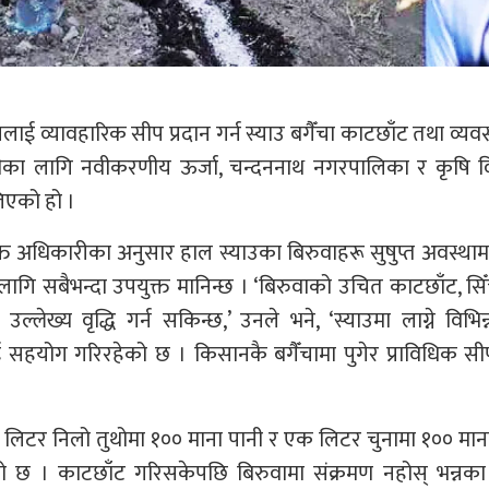
नलाई व्यावहारिक सीप प्रदान गर्न स्याउ बगैँचा काटछाँट तथा व्यव
लीका लागि नवीकरणीय ऊर्जा, चन्दननाथ नगरपालिका र कृषि 
िएको हो ।
क्त अधिकारीका अनुसार हाल स्याउका बिरुवाहरू सुषुप्त अवस्थाम
गि सबैभन्दा उपयुक्त मानिन्छ । ‘बिरुवाको उचित काटछाँट, सि
लेख्य वृद्धि गर्न सकिन्छ,’ उनले भने, ‘स्याउमा लाग्ने विभिन
 सहयोग गरिरहेको छ । किसानकै बगैँचामा पुगेर प्राविधिक सी
एक लिटर निलो तुथोमा १०० माना पानी र एक लिटर चुनामा १०० मान
को छ । काटछाँट गरिसकेपछि बिरुवामा संक्रमण नहोस् भन्नका