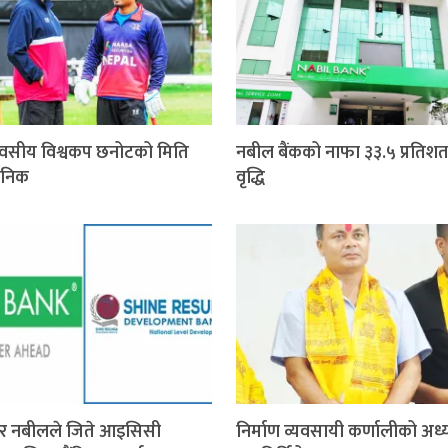
वसीय विश्वकप छनोटको मिति
नबील बैंकको नाफा ३३.५ प्रतिशत
जनिक
वृद्धि
र नबीलले जिते आइसिसी
निर्माण व्यवसायी कर्णालीको अध्य