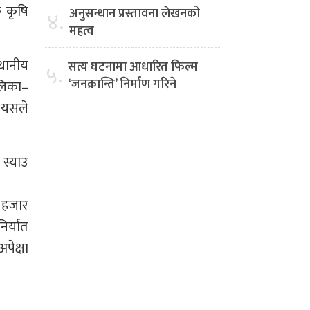
 कृषि
अनुसन्धान प्रस्तावना लेखनको
४.
महत्व
्थानीय
सत्य घटनामा आधारित फिल्म
५.
‘जनक्रान्ति’ निर्माण गरिने
ालिका–
ै यसले
 स्याउ
८ हजार
िर्यात
पेक्षा