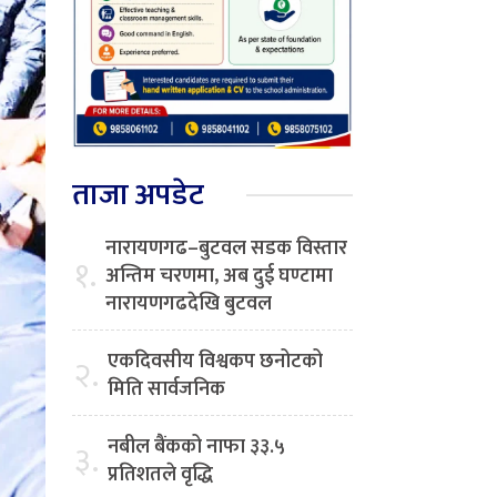
ताजा अपडेट
नारायणगढ–बुटवल सडक विस्तार
१.
अन्तिम चरणमा, अब दुई घण्टामा
नारायणगढदेखि बुटवल
एकदिवसीय विश्वकप छनोटको
२.
मिति सार्वजनिक
नबील बैंकको नाफा ३३.५
३.
प्रतिशतले वृद्धि