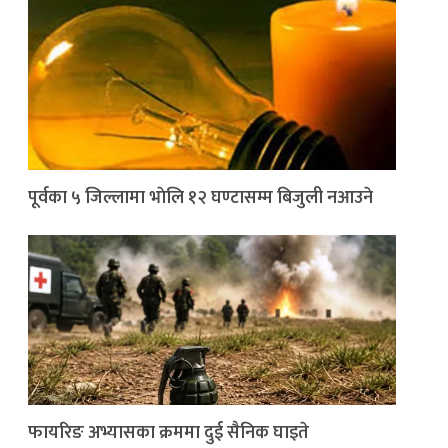
पूर्वका ५ जिल्लामा भाेलि १२ घण्टासम्म बिजुली नआउने
फायरिङ अभ्यासका क्रममा दुई सैनिक घाइते