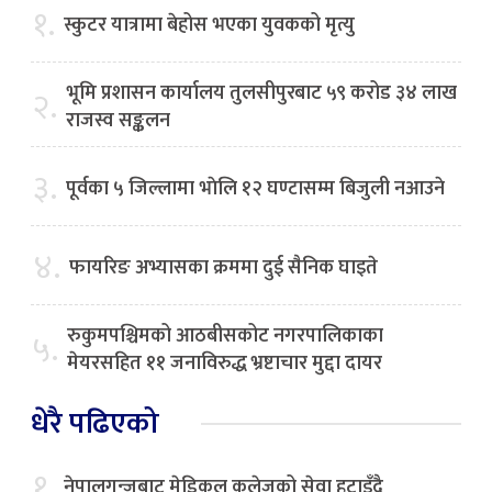
१.
स्कुटर यात्रामा बेहोस भएका युवकको मृत्यु
भूमि प्रशासन कार्यालय तुलसीपुरबाट ५९ करोड ३४ लाख
२.
राजस्व सङ्कलन
३.
पूर्वका ५ जिल्लामा भाेलि १२ घण्टासम्म बिजुली नआउने
४.
फायरिङ अभ्यासका क्रममा दुई सैनिक घाइते
रुकुमपश्चिमको आठबीसकोट नगरपालिकाका
५.
मेयरसहित ११ जनाविरुद्ध भ्रष्टाचार मुद्दा दायर
धेरै पढिएको
१.
नेपालगन्जबाट मेडिकल कलेजको सेवा हटाइँदै