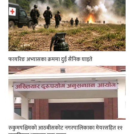
फायरिङ अभ्यासका क्रममा दुई सैनिक घाइते
रुकुमपश्चिमको आठबीसकोट नगरपालिकाका मेयरसहित ११