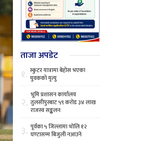
ताजा अपडेट
स्कुटर यात्रामा बेहोस भएका
१.
युवकको मृत्यु
भूमि प्रशासन कार्यालय
२.
तुलसीपुरबाट ५९ करोड ३४ लाख
राजस्व सङ्कलन
पूर्वका ५ जिल्लामा भाेलि १२
३.
घण्टासम्म बिजुली नआउने