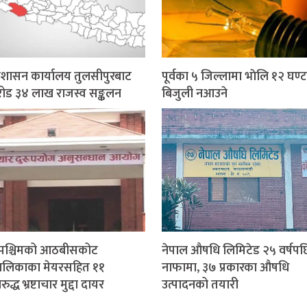
प्रशासन कार्यालय तुलसीपुरबाट
पूर्वका ५ जिल्लामा भाेलि १२ घण्ट
ोड ३४ लाख राजस्व सङ्कलन
बिजुली नआउने
मपश्चिमको आठबीसकोट
नेपाल औषधि लिमिटेड २५ वर्षपछ
ालिकाका मेयरसहित ११
नाफामा, ३७ प्रकारका औषधि
द्ध भ्रष्टाचार मुद्दा दायर
उत्पादनको तयारी