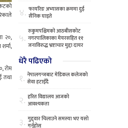
केटको
फायरिङ अभ्यासका क्रममा दुई
४.
रिकाले
सैनिक घाइते
रुकुमपश्चिमको आठबीसकोट
५.
ा २०,
नगरपालिकाका मेयरसहित ११
जनाविरुद्ध भ्रष्टाचार मुद्दा दायर
शर्मा,
धेरै पढिएको
०, रोम
नेपालगन्जबाट मेडिकल कलेजको
१.
ुई तथा
सेवा हटाइँदै
हरित विद्यालय आजको
२.
आवश्यकता
गुद्द्वार चिलाउने समस्या भए यसो
३.
गर्नुहोस्