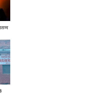
ासम्म
ि