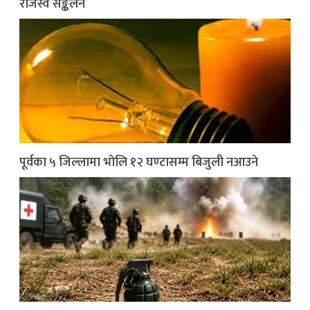
राजस्व सङ्कलन
पूर्वका ५ जिल्लामा भाेलि १२ घण्टासम्म बिजुली नआउने