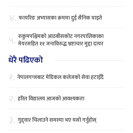
४.
फायरिङ अभ्यासका क्रममा दुई सैनिक घाइते
रुकुमपश्चिमको आठबीसकोट नगरपालिकाका
५.
मेयरसहित ११ जनाविरुद्ध भ्रष्टाचार मुद्दा दायर
धेरै पढिएको
१.
नेपालगन्जबाट मेडिकल कलेजको सेवा हटाइँदै
२.
हरित विद्यालय आजको आवश्यकता
३.
गुद्द्वार चिलाउने समस्या भए यसो गर्नुहोस्