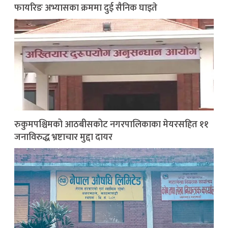
फायरिङ अभ्यासका क्रममा दुई सैनिक घाइते
रुकुमपश्चिमको आठबीसकोट नगरपालिकाका मेयरसहित ११
जनाविरुद्ध भ्रष्टाचार मुद्दा दायर