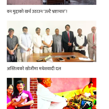
वन मुद्दाको खर्च उठाउन ‘उल्टै भ्रष्टाचार’ !
अस्तित्वको खोजीमा मधेशवादी दल