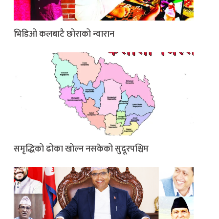
भिडिओ कलबाटै छोराको न्वारान
समृद्धिको ढोका खोल्न नसकेको सुदूरपश्चिम