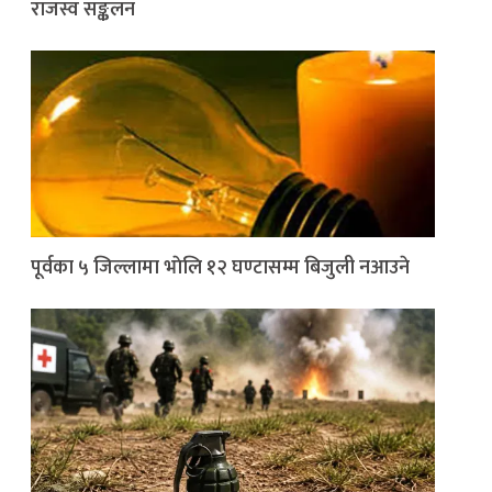
राजस्व सङ्कलन
पूर्वका ५ जिल्लामा भाेलि १२ घण्टासम्म बिजुली नआउने