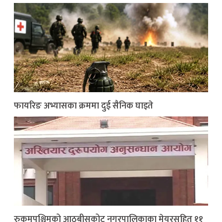
फायरिङ अभ्यासका क्रममा दुई सैनिक घाइते
रुकुमपश्चिमको आठबीसकोट नगरपालिकाका मेयरसहित ११