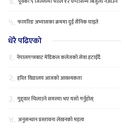
४.
पूर्वका ५ जिल्लामा भाेलि १२ घण्टासम्म बिजुली नआउने
५.
फायरिङ अभ्यासका क्रममा दुई सैनिक घाइते
धेरै पढिएको
१.
नेपालगन्जबाट मेडिकल कलेजको सेवा हटाइँदै
२.
हरित विद्यालय आजको आवश्यकता
३.
गुद्द्वार चिलाउने समस्या भए यसो गर्नुहोस्
४.
अनुसन्धान प्रस्तावना लेखनको महत्व