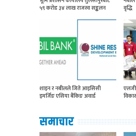
भूमि प्रशासन कार्यालय तुलसीपुरबाट
नबील 
५९ करोड ३४ लाख राजस्व सङ्कलन
वृद्धि
शाइन र नबीलले जिते आइसिसी
एलजी 
इमर्जिङ एसिया बैंकिङ अवार्ड
विका
समाचार