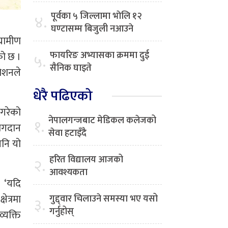
पूर्वका ५ जिल्लामा भाेलि १२
४.
घण्टासम्म बिजुली नआउने
्रामीण
फायरिङ अभ्यासका क्रममा दुई
को छ ।
५.
सैनिक घाइते
वेशनले
धेरै पढिएको
 गरेको
नेपालगन्जबाट मेडिकल कलेजको
१.
योगदान
सेवा हटाइँदै
पनि यो
हरित विद्यालय आजको
२.
आवश्यकता
 ‘यदि
ेत्रमा
गुद्द्वार चिलाउने समस्या भए यसो
३.
गर्नुहोस्
्यक्ति