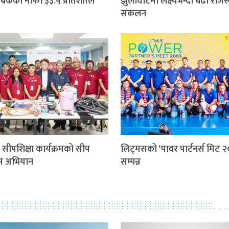
बैंकको नाफा ३३.५ प्रतिशतले
झुलाघाटमा लक्ष्यभन्दा बढी राजस
संकलन
सीपशिक्षा कार्यक्रमको सीप
लिट्मसको ‘पावर पार्टनर्स मिट २
स अभियान
सम्पन्न