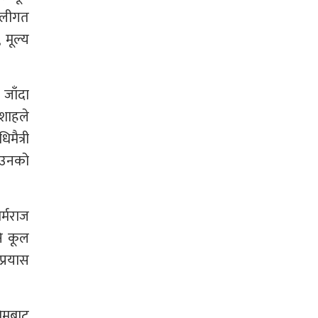
णालीगत
 मूल्य
 जाँदा
शाहले
मैत्री
े उनको
र्मराज
नि कूल
प्रयास
चिमबाट