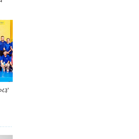
्व
०८३’