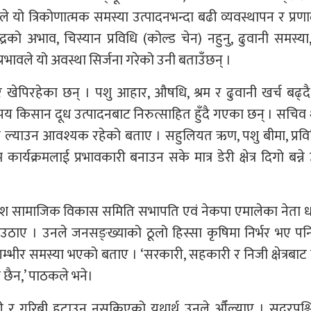
उनले यो त्रिकोणात्मक समस्या उत्पादनभन्दा बढी व्यवस्थापन र प्र
 अभाव, चिस्यान प्रविधि (कोल्ड चेन) नहुनु, ढुवानी समस्या,
्रभावले यो अवस्था सिर्जना गरेको उनी बताउँछन् ।
खेपिरहेका छन् । पशु आहार, औषधि, श्रम र ढुवानी खर्च बढ्दै
किसान दूध उत्पादनबाट निरुत्साहित हुँदै गएका छन् । सचिव 
रम ल्याउन आवश्यक रहेको बताए । सहुलियत ऋण, पशु बीमा, प्रविधि
्यक्रमलाई प्रभावकारी बनाउन सके मात्र डेरी क्षेत्र दिगो बन्न
प्रदेश सामाजिक विकास समिति सभापति एवं नेकपा एमालेका नेता ध
रश्न उठाए । उनले जनसङ्ख्याको ठूलो हिस्सा कृषिमा निर्भर भए प
 गम्भीर समस्या भएको बताए । ‘सरकारी, सहकारी र निजी क्षेत्रबाट 
 छैन,’ पाठकले भने।
ी र गरिबी हटाउन नसकिएको यथार्थ उनले औँल्याए । सुदूरपश्