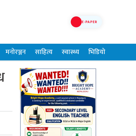
E-PAPER
मनोरञ्जन
साहित्य
स्वास्थ्य
भिडियो
ध