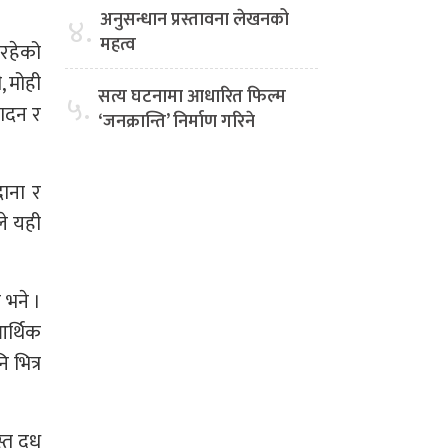
अनुसन्धान प्रस्तावना लेखनको
४.
महत्व
 रहेको
, मोही
सत्य घटनामा आधारित फिल्म
५.
पादन र
‘जनक्रान्ति’ निर्माण गरिने
दाना र
ले यही
 भने ।
आर्थिक
ि भित्र
्त दूध