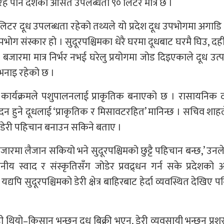
क रहे पनि देशको औसत उपलब्धता ९० लिटर मात्र छ ।
१०२ लिटर दूध उपलब्धता रहेको तथ्यले यो प्रदेश दूध उपभोगमा अगाडि
ोग संस्कार हो । सुदूरपश्चिमका धेरै घरमा दूधबाट घरमै घिउ, दही
ारमा मात्र निर्भर नभई घरेलु प्रयोगमा जोड दिइएकाले दूध उत्
नाइ रहेको छ ।
स कार्यक्रमले पशुपालनलाई प्राकृतिक बनाएको छ । रासायनिक 
पादन हुने दूधलाई ‘प्राकृतिक र मिसावटरहित’ मानिन्छ । सचिव शाह
ै डेरी पहिचान बनाउन सकिने बताए ।
 बजारमा लैजान सकियो भने सुदूरपश्चिमको छुट्टै पहिचान बन्छ,’ उनले
नीय स्वाद र संस्कृतिसँग जोडेर प्रवद्र्धन गर्न सके प्रदेशको 
 यद्यपि सुदूरपश्चिमको डेरी क्षेत्र बाहिरबाट हेर्दा व्यवस्थित देखिए पन
ही थियो–किसान भन्छन् दूध बिक्री भएन, डेरी व्यवसायी भन्छन् प्रशस