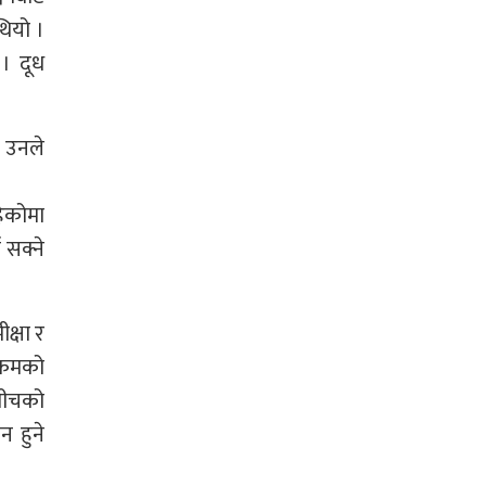
थियो ।
 । दूध
े उनले
हेकोमा
 सक्ने
क्षा र
्रमको
रबीचको
न हुने