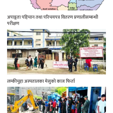
अपाङ्गता पहिचान तथा परिचयपत्र वितरण प्रणालीसम्बन्धी
परीक्षण
लम्कीचुहा अस्पतालका मेसुको काज फिर्ता