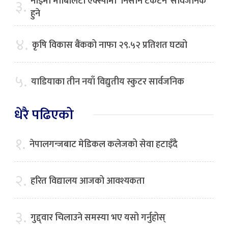
नाइमा मोबिलिटी एक्स्पोमा ‘निसान टेकटन’ सार्वजनिक
३.
हुने
४.
कृषि विकास बैंकको नाफा २९.५२ प्रतिशत घट्यो
५.
याडियाका तीन नयाँ विद्युतीय स्कुटर सार्वजनिक
धेरै पढिएको
१.
नेपालगन्जबाट मेडिकल कलेजको सेवा हटाइँदै
२.
हरित विद्यालय आजको आवश्यकता
३.
गुद्द्वार चिलाउने समस्या भए यसो गर्नुहोस्