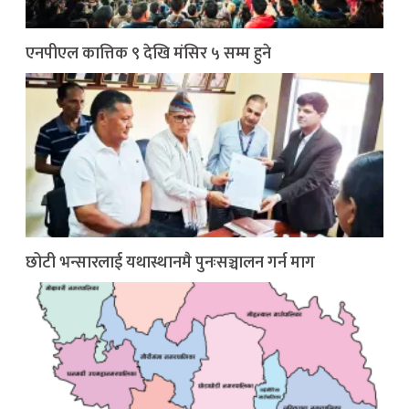
एनपीएल कात्तिक ९ देखि मंसिर ५ सम्म हुने
छोटी भन्सारलाई यथास्थानमै पुनःसञ्चालन गर्न माग