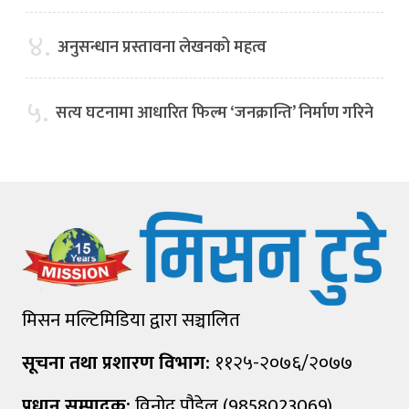
४.
अनुसन्धान प्रस्तावना लेखनको महत्व
५.
सत्य घटनामा आधारित फिल्म ‘जनक्रान्ति’ निर्माण गरिने
मिसन मल्टिमिडिया द्वारा सञ्चालित
सूचना तथा प्रशारण विभाग:
११२५-२०७६/२०७७
प्रधान सम्पादक:
विनोद पौडेल (9858023069)