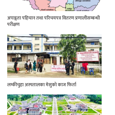
अपाङ्गता पहिचान तथा परिचयपत्र वितरण प्रणालीसम्बन्धी
परीक्षण
लम्कीचुहा अस्पतालका मेसुको काज फिर्ता