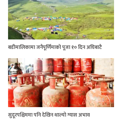
बडीमालिकामा जनैपूर्णिमाको पूजा १० दिन अघिबाटै
सुदूरपश्चिममा पनि देखिन थाल्यो ग्यास अभाव