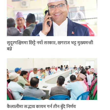
सुदूरपश्चिममा छिट्टै नयाँ सरकार, खगराज भट्ट मुख्यमन्त्री
बन्ने
कैलालीमा सद्भाव कायम गर्न तीन बुँदे निर्णय