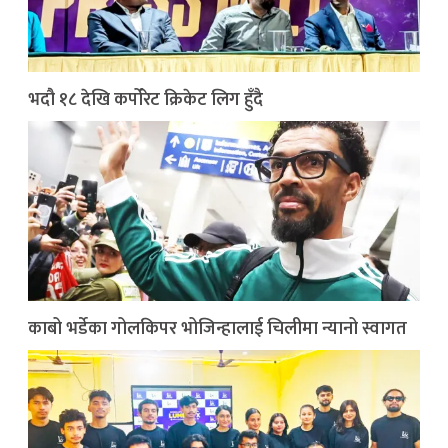
भदौ १८ देखि कर्पोरेट क्रिकेट लिग हुँदै
काबो भर्डेका गोलकिपर भोजिन्हालाई चिलीमा न्यानो स्वागत