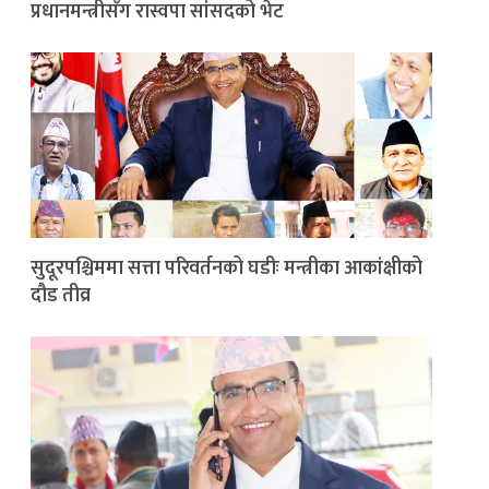
प्रधानमन्त्रीसँग रास्वपा सांसदको भेट
सुदूरपश्चिममा सत्ता परिवर्तनको घडीः मन्त्रीका आकांक्षीको
दौड तीव्र