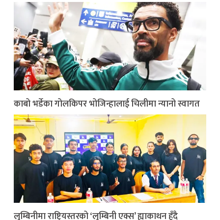
काबो भर्डेका गोलकिपर भोजिन्हालाई चिलीमा न्यानो स्वागत
लुम्बिनीमा राष्ट्रियस्तरको ‘लुम्बिनी एक्स’ ह्याकाथन हुँदै