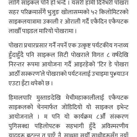
लागि साइकल पनि हो भन्दै । यसरी हामी दिनैभरी पोखरा
सहर परिक्रमासँगै भुजुङ खोलासम्मको ५२ किलोमिटरको
साइकलयात्रामा उकाली र ओराली गर्दै एकैदिन एकैपटक
लाखौँ पाइडल मारियो पोखरामा ।
पोखरा प्रचारप्रसार गर्नै नपर्ने एक उत्कृष्ट पर्यटकीय गन्तव्य
हुँदाहुँदै पनि साइकल सिटी पोखराले विगत ८ वर्षदेखि
निरन्तर रूपमा आयोजना गर्दै आइरहेको ‘टिर डे पोखरा
आठौँ सस्करण’ले पोखराको पर्यटनलाई उचाइमा पु¥याउन
एउटा इँटा थपेको छ ।
हिमालपारि मुस्ताङदेखि मेचीमहाकालीलाई एकैपटक
साइकलको चेनमार्फत जोडिदियो यो साइकल इभेन्ट
आयोजनाले । म पनि यो कार्यक्रम ८औँ संस्करण
पुगिसक्दा पहिलोपटक सहभागी हुँदै अविस्मरणीय
यादहरू बटुल्न त पाएँ नै, साथमा सयौँ साथीहरूसँग नयाँ