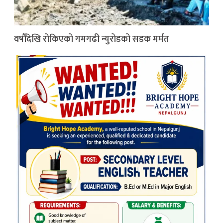
वर्षौँदेखि रोकिएको गमगढी न्युरोडको सडक मर्मत