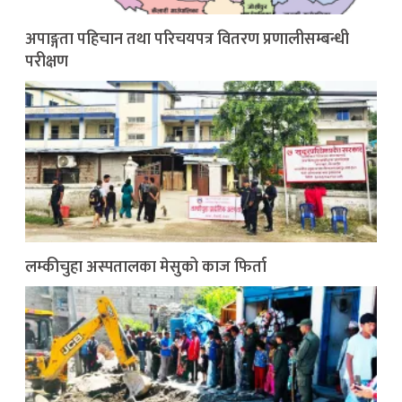
अपाङ्गता पहिचान तथा परिचयपत्र वितरण प्रणालीसम्बन्धी
परीक्षण
लम्कीचुहा अस्पतालका मेसुको काज फिर्ता