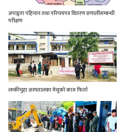
अपाङ्गता पहिचान तथा परिचयपत्र वितरण प्रणालीसम्बन्धी
परीक्षण
लम्कीचुहा अस्पतालका मेसुको काज फिर्ता