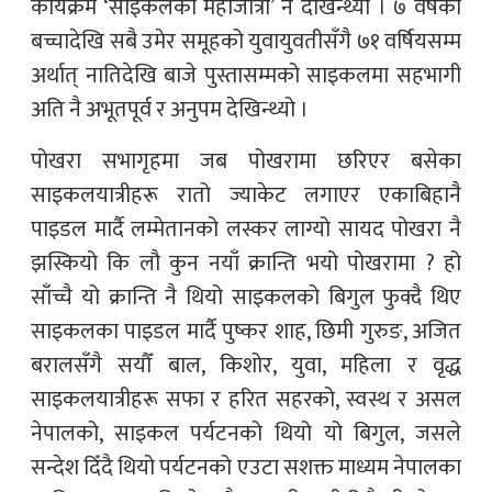
कार्यक्रम ‘साइकलको महाजात्रा’ नै देखिन्थ्यो । ७ वर्षको
बच्चादेखि सबै उमेर समूहको युवायुवतीसँगै ७१ वर्षियसम्म
अर्थात् नातिदेखि बाजे पुस्तासम्मको साइकलमा सहभागी
अति नै अभूतपूर्व र अनुपम देखिन्थ्यो ।
पोखरा सभागृहमा जब पोखरामा छरिएर बसेका
साइकलयात्रीहरू रातो ज्याकेट लगाएर एकाबिहानै
पाइडल मार्दै लम्मेतानको लस्कर लाग्यो सायद पोखरा नै
झस्कियो कि लौ कुन नयाँ क्रान्ति भयो पोखरामा ? हो
साँच्चै यो क्रान्ति नै थियो साइकलको बिगुल फुक्दै थिए
साइकलका पाइडल मार्दै पुष्कर शाह, छिमी गुरुङ, अजित
बरालसँगै सयौँ बाल, किशोर, युवा, महिला र वृद्ध
साइकलयात्रीहरू सफा र हरित सहरको, स्वस्थ र असल
नेपालको, साइकल पर्यटनको थियो यो बिगुल, जसले
सन्देश दिँदै थियो पर्यटनको एउटा सशक्त माध्यम नेपालका