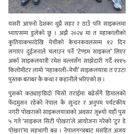
यसरी आफ्नो देशका थुप्रै सहर र ठाउँ पनि साइकलमा
भ्याएसम्म डुलेको छु । अझै २०२४ मा त महाकालीको
कुतियाकभरदेखि मेचीको केचनकवलसम्म १२ दिन
लगाएर दुईजनाले चलाउन पर्ने ‘टेण्डम साइकल’ लिएर
अर्का साइकलयात्री रमेश मल्लसँग साझेदारी गर्दै १११५
किलोमीटर लामो ‘महाकाली–मेची’ साइकलयात्रा त एउटा
पुस्तक बराबर कै कथा र कहानीले भरिएको छ ।
पुसको कठ्याङ्ग्रिदो चिसो तराईमा बढेसँगै हिमालको
फेँदमुसन रहेको नेपाल कै सुन्दर र अनुपम पर्यटकीय
नगरी पोखराको साइकलयात्राको अवसर जु¥यो यही पुस
५ गते ‘साइकल सिटी पोखरा’ले आयोजना गरेको ‘टुर डे
पोखरा’मा सहभागी बन्न । नेपालगन्जबाट मसहित अजय