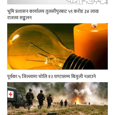
भूमि प्रशासन कार्यालय तुलसीपुरबाट ५९ करोड ३४ लाख
राजस्व सङ्कलन
पूर्वका ५ जिल्लामा भाेलि १२ घण्टासम्म बिजुली नआउने