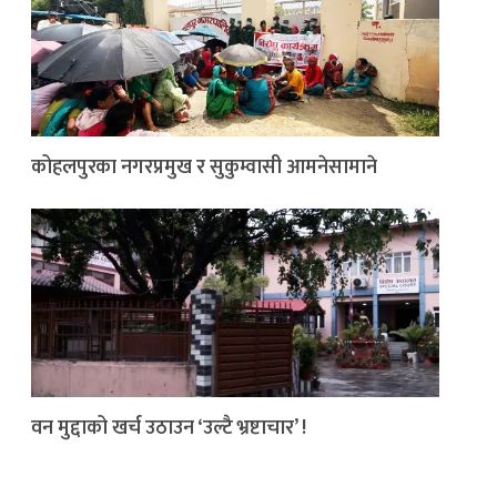
कोहलपुरका नगरप्रमुख र सुकुम्वासी आमनेसामाने
वन मुद्दाको खर्च उठाउन ‘उल्टै भ्रष्टाचार’ !