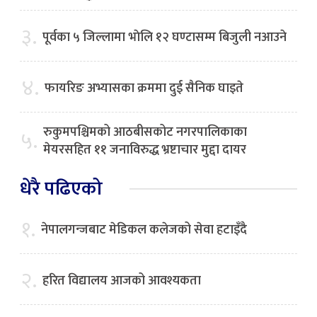
३.
पूर्वका ५ जिल्लामा भाेलि १२ घण्टासम्म बिजुली नआउने
४.
फायरिङ अभ्यासका क्रममा दुई सैनिक घाइते
रुकुमपश्चिमको आठबीसकोट नगरपालिकाका
५.
मेयरसहित ११ जनाविरुद्ध भ्रष्टाचार मुद्दा दायर
धेरै पढिएको
१.
नेपालगन्जबाट मेडिकल कलेजको सेवा हटाइँदै
२.
हरित विद्यालय आजको आवश्यकता