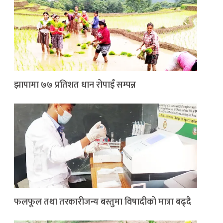
झापामा ७७ प्रतिशत धान रोपाइँ सम्पन्न
फलफूल तथा तरकारीजन्य बस्तुमा विषादीको मात्रा बढ्दै