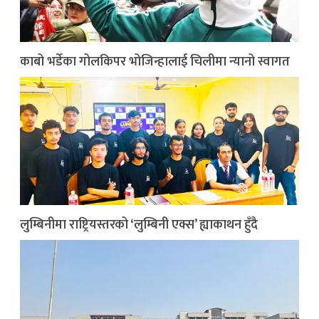
काबो भर्डेका गोलकिपर भोजिन्हालाई चिलीमा न्यानो स्वागत
लुम्बिनीमा राष्ट्रियस्तरको ‘लुम्बिनी एक्स’ ह्याकाथन हुँदै