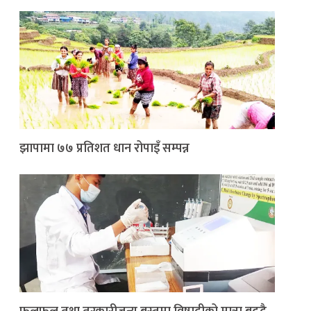
झापामा ७७ प्रतिशत धान रोपाइँ सम्पन्न