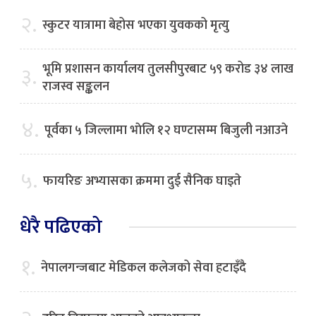
२.
स्कुटर यात्रामा बेहोस भएका युवकको मृत्यु
भूमि प्रशासन कार्यालय तुलसीपुरबाट ५९ करोड ३४ लाख
३.
राजस्व सङ्कलन
४.
पूर्वका ५ जिल्लामा भाेलि १२ घण्टासम्म बिजुली नआउने
५.
फायरिङ अभ्यासका क्रममा दुई सैनिक घाइते
धेरै पढिएको
१.
नेपालगन्जबाट मेडिकल कलेजको सेवा हटाइँदै