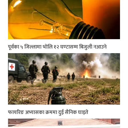
पूर्वका ५ जिल्लामा भाेलि १२ घण्टासम्म बिजुली नआउने
फायरिङ अभ्यासका क्रममा दुई सैनिक घाइते