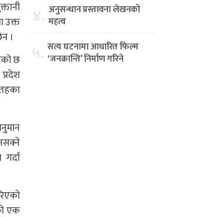
क्तानी
अनुसन्धान प्रस्तावना लेखनको
४.
ा उक्त
महत्व
ैन ।
सत्य घटनामा आधारित फिल्म
५.
इएको छ
‘जनक्रान्ति’ निर्माण गरिने
प्रदेश
 तहका
नुमान
नसक्ने
गर्दा
गरिएको
एको एक