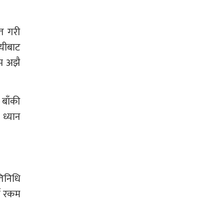
फत गरी
यीबाट
म अझै
 बाँकी
 ध्यान
तिनिधि
ने रकम