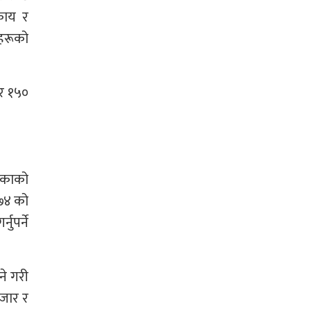
काय र
िहरूको
ार १५०
लिकाको
०७४ को
ुपर्ने
ने गरी
हजार र