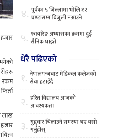
पूर्वका ५ जिल्लामा भाेलि १२
४.
घण्टासम्म बिजुली नआउने
फायरिङ अभ्यासका क्रममा दुई
५.
 हजार
सैनिक घाइते
धेरै पढिएको
 भनेको
ारीहरू
नेपालगन्जबाट मेडिकल कलेजको
१.
ने रकम
सेवा हटाइँदै
फिर्ता
हरित विद्यालय आजको
२.
आवश्यकता
नौ लाख
गुद्द्वार चिलाउने समस्या भए यसो
३.
९ हजार
गर्नुहोस्
ायित्व