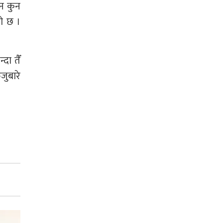
ुन कुन
को छ ।
दा तैँ
जुबारे