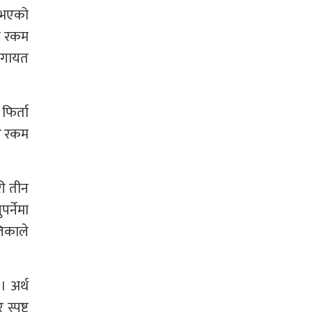
 भएको
ो रकम
चलगायत
फिर्ता
ार रकम
ी तीन
र्नेमा
लिकाले
। अर्थ
स्पष्ट