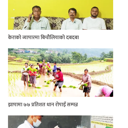
केराको व्यापारमा बिचौलियाको दबदबा
झापामा ७७ प्रतिशत धान रोपाइँ सम्पन्न