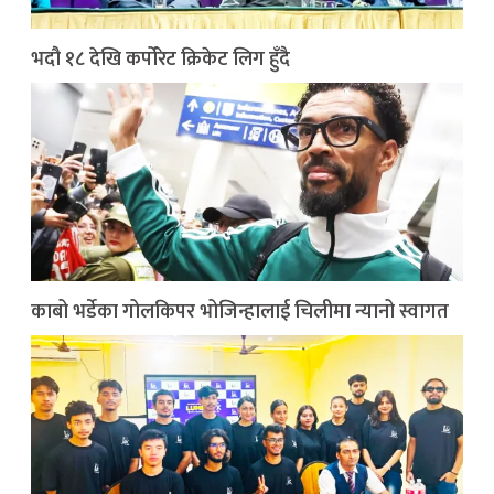
भदौ १८ देखि कर्पोरेट क्रिकेट लिग हुँदै
काबो भर्डेका गोलकिपर भोजिन्हालाई चिलीमा न्यानो स्वागत