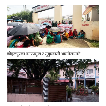
कोहलपुरका नगरप्रमुख र सुकुम्वासी आमनेसामाने