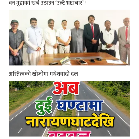
वन मुद्दाको खर्च उठाउन ‘उल्टै भ्रष्टाचार’ !
अस्तित्वको खोजीमा मधेशवादी दल