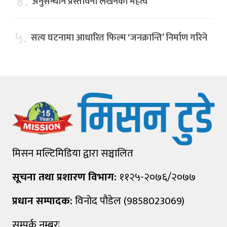
४.
अनुसन्धान प्रस्तावना लेखनको महत्व
५.
सत्य घटनामा आधारित फिल्म ‘जनक्रान्ति’ निर्माण गरिने
मिसन मल्टिमिडिया द्वारा सञ्चालित
सूचना तथा प्रशारण विभाग:
११२५-२०७६/२०७७
प्रधान सम्पादक:
विनोद पौडेल (9858023069)
सम्पर्क नम्बरः