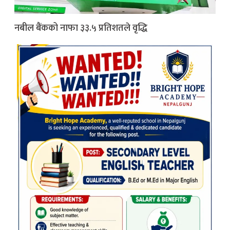
नबील बैंकको नाफा ३३.५ प्रतिशतले वृद्धि