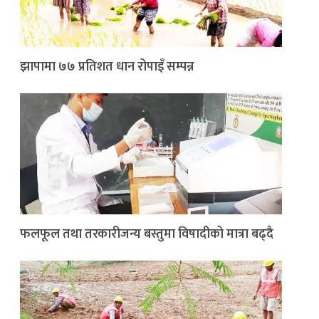
झापामा ७७ प्रतिशत धान रोपाइँ सम्पन्न
फलफूल तथा तरकारीजन्य बस्तुमा विषादीको मात्रा बढ्दै