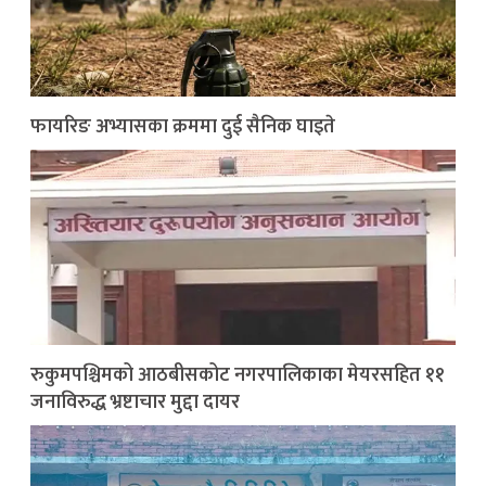
फायरिङ अभ्यासका क्रममा दुई सैनिक घाइते
रुकुमपश्चिमको आठबीसकोट नगरपालिकाका मेयरसहित ११
जनाविरुद्ध भ्रष्टाचार मुद्दा दायर