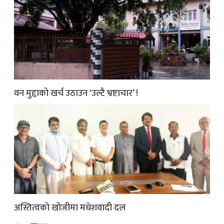
वन मुद्दाको खर्च उठाउन ‘उल्टै भ्रष्टाचार’ !
अस्तित्वको खोजीमा मधेशवादी दल