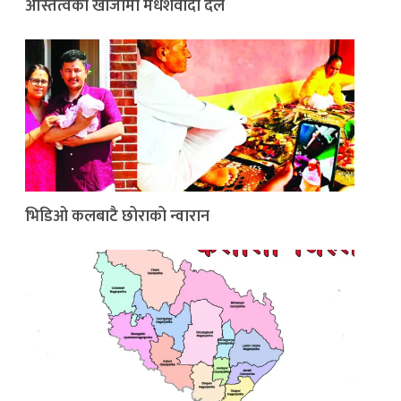
अस्तित्वको खोजीमा मधेशवादी दल
भिडिओ कलबाटै छोराको न्वारान