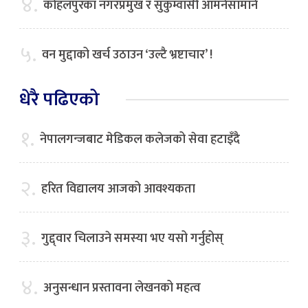
४.
कोहलपुरका नगरप्रमुख र सुकुम्वासी आमनेसामाने
५.
वन मुद्दाको खर्च उठाउन ‘उल्टै भ्रष्टाचार’ !
धेरै पढिएको
१.
नेपालगन्जबाट मेडिकल कलेजको सेवा हटाइँदै
२.
हरित विद्यालय आजको आवश्यकता
३.
गुद्द्वार चिलाउने समस्या भए यसो गर्नुहोस्
४.
अनुसन्धान प्रस्तावना लेखनको महत्व