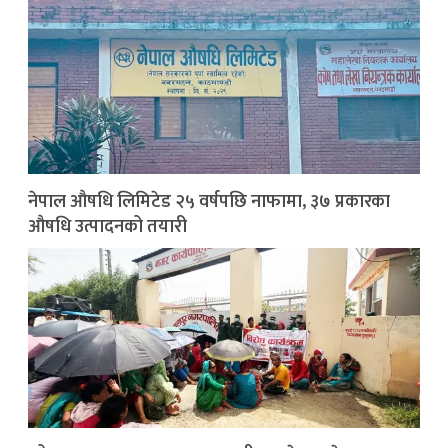
नेपाल औषधि लिमिटेड २५ वर्षपछि नाफामा, ३७ प्रकारका
औषधि उत्पादनको तयारी