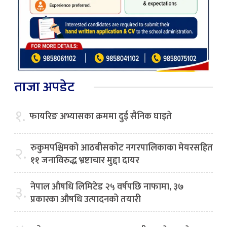
ताजा अपडेट
१.
फायरिङ अभ्यासका क्रममा दुई सैनिक घाइते
रुकुमपश्चिमको आठबीसकोट नगरपालिकाका मेयरसहित
२.
११ जनाविरुद्ध भ्रष्टाचार मुद्दा दायर
नेपाल औषधि लिमिटेड २५ वर्षपछि नाफामा, ३७
३.
प्रकारका औषधि उत्पादनको तयारी