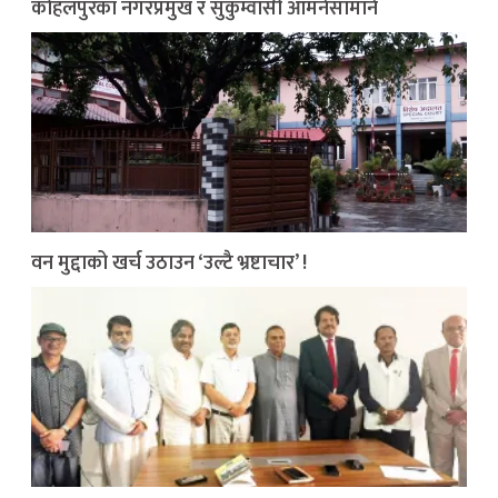
कोहलपुरका नगरप्रमुख र सुकुम्वासी आमनेसामाने
वन मुद्दाको खर्च उठाउन ‘उल्टै भ्रष्टाचार’ !