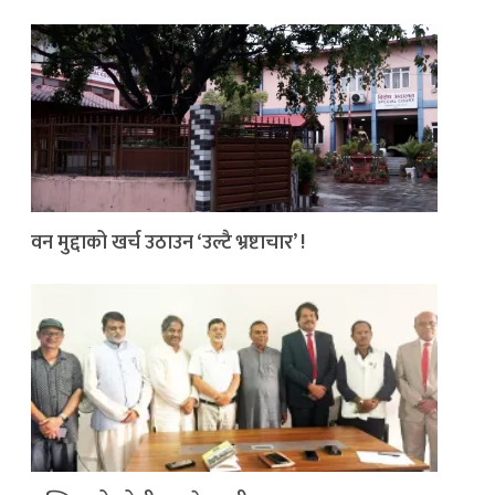
वन मुद्दाको खर्च उठाउन ‘उल्टै भ्रष्टाचार’ !