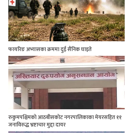
फायरिङ अभ्यासका क्रममा दुई सैनिक घाइते
रुकुमपश्चिमको आठबीसकोट नगरपालिकाका मेयरसहित ११
जनाविरुद्ध भ्रष्टाचार मुद्दा दायर