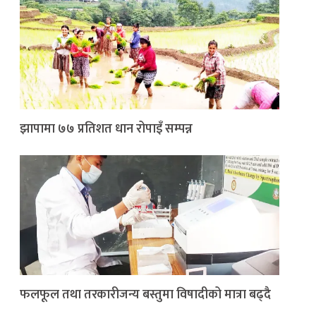
झापामा ७७ प्रतिशत धान रोपाइँ सम्पन्न
फलफूल तथा तरकारीजन्य बस्तुमा विषादीको मात्रा बढ्दै