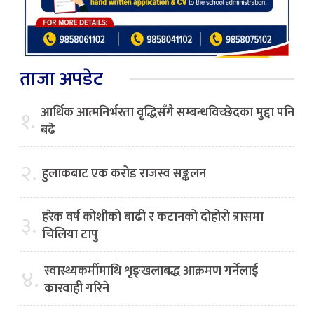
ताजा अपडेट
आर्थिक आत्मनिर्भरता वृद्धिसँगै सम्बन्धविच्छेदका मुद्दा पनि
१.
बढे
२.
हुलाकबाट एक करोड राजस्व सङ्कलन
हरेक वर्ष कोशीको बाढी र कटानको दोहोरो त्रासमा
३.
चिलिया टापु
स्वास्थ्यकर्मीमाथि शृङ्खलाबद्ध आक्रमण गर्नेलाई
४.
कारवाही गरिने