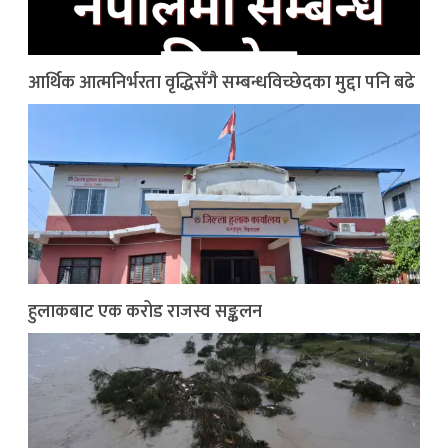
आर्थिक आत्मनिर्भरता वृद्धिसँगै सम्बन्धविच्छेदका मुद्दा पनि बढे
हुलाकबाट एक करोड राजस्व सङ्कलन