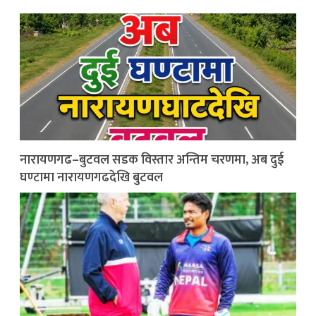
नारायणगढ–बुटवल सडक विस्तार अन्तिम चरणमा, अब दुई
घण्टामा नारायणगढदेखि बुटवल