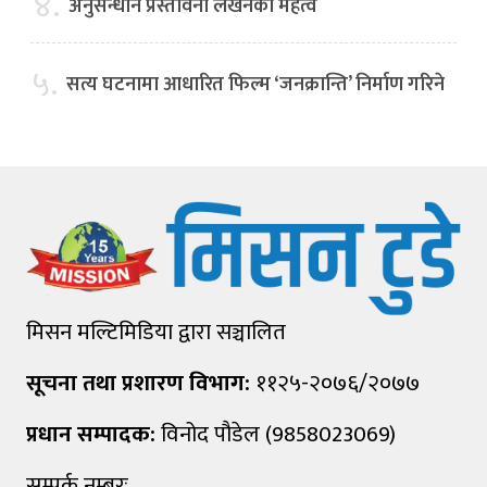
४.
अनुसन्धान प्रस्तावना लेखनको महत्व
५.
सत्य घटनामा आधारित फिल्म ‘जनक्रान्ति’ निर्माण गरिने
मिसन मल्टिमिडिया द्वारा सञ्चालित
सूचना तथा प्रशारण विभाग:
११२५-२०७६/२०७७
प्रधान सम्पादक:
विनोद पौडेल (9858023069)
सम्पर्क नम्बरः