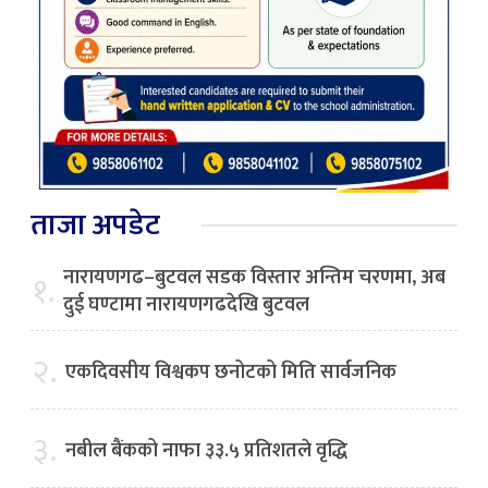
ताजा अपडेट
नारायणगढ–बुटवल सडक विस्तार अन्तिम चरणमा, अब
१.
दुई घण्टामा नारायणगढदेखि बुटवल
२.
एकदिवसीय विश्वकप छनोटको मिति सार्वजनिक
३.
नबील बैंकको नाफा ३३.५ प्रतिशतले वृद्धि