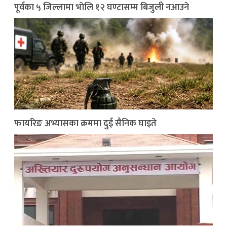
पूर्वका ५ जिल्लामा भाेलि १२ घण्टासम्म बिजुली नआउने
फायरिङ अभ्यासका क्रममा दुई सैनिक घाइते