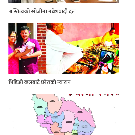
अस्तित्वको खोजीमा मधेशवादी दल
भिडिओ कलबाटै छोराको न्वारान