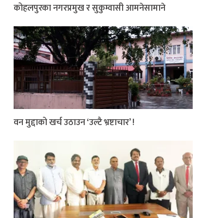
कोहलपुरका नगरप्रमुख र सुकुम्वासी आमनेसामाने
वन मुद्दाको खर्च उठाउन ‘उल्टै भ्रष्टाचार’ !