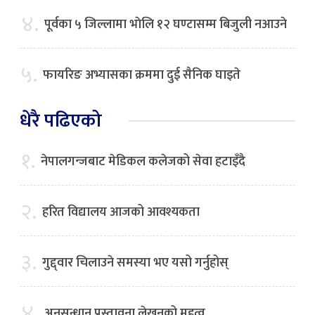
४.
पूर्वका ५ जिल्लामा भाेलि १२ घण्टासम्म बिजुली नआउने
५.
फायरिङ अभ्यासका क्रममा दुई सैनिक घाइते
धेरै पढिएको
१.
नेपालगन्जबाट मेडिकल कलेजको सेवा हटाइँदै
२.
हरित विद्यालय आजको आवश्यकता
३.
गुद्द्वार चिलाउने समस्या भए यसो गर्नुहोस्
४.
अनुसन्धान प्रस्तावना लेखनको महत्व