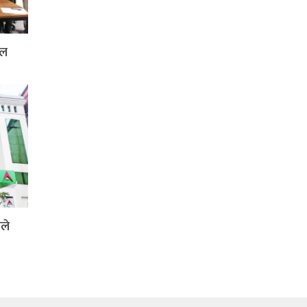
दल
ले