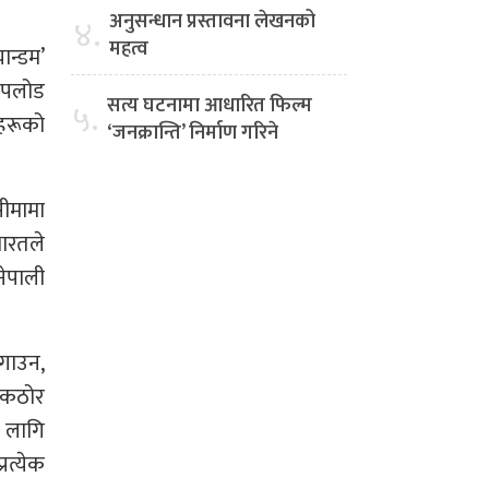
।
अनुसन्धान प्रस्तावना लेखनको
४.
महत्व
ान्डम’
 अपलोड
सत्य घटनामा आधारित फिल्म
५.
ीहरूको
‘जनक्रान्ति’ निर्माण गरिने
सीमामा
भारतले
नेपाली
मगाउन,
ै कठोर
ा लागि
रत्येक