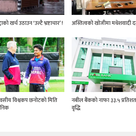
दाको खर्च उठाउन ‘उल्टै भ्रष्टाचार’ !
अस्तित्वको खोजीमा मधेशवादी 
वसीय विश्वकप छनोटको मिति
नबील बैंकको नाफा ३३.५ प्रतिशत
जनिक
वृद्धि