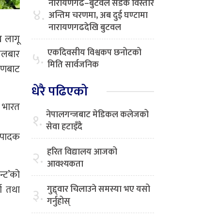
नारायणगढ–बुटवल सडक विस्तार
४.
अन्तिम चरणमा, अब दुई घण्टामा
नारायणगढदेखि बुटवल
ि लागू
एकदिवसीय विश्वकप छनोटको
ंगलबार
५.
मिति सार्वजनिक
्षणबाट
धेरै पढिएको
ा भारत
नेपालगन्जबाट मेडिकल कलेजको
१.
सेवा हटाइँदै
त्पादक
हरित विद्यालय आजको
२.
आवश्यकता
न्ट’को
ता तथा
गुद्द्वार चिलाउने समस्या भए यसो
३.
गर्नुहोस्