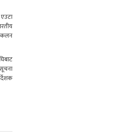
न एउटा
भारतीय
 संकलन
घिबाट
 सूचना
र्देशक