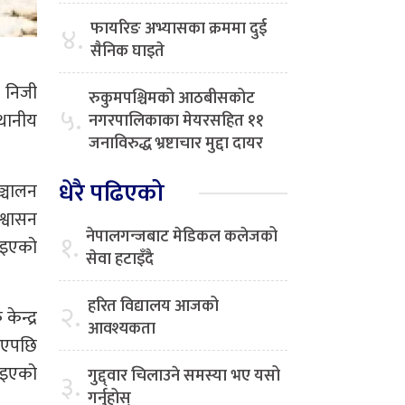
फायरिङ अभ्यासका क्रममा दुई
४.
सैनिक घाइते
 निजी
रुकुमपश्चिमको आठबीसकोट
५.
थानीय
नगरपालिकाका मेयरसहित ११
जनाविरुद्ध भ्रष्टाचार मुद्दा दायर
धेरै पढिएको
ञ्चालन
श्वासन
नेपालगन्जबाट मेडिकल कलेजको
१.
दिइएको
सेवा हटाइँदै
हरित विद्यालय आजको
२.
ेन्द्र
आवश्यकता
ाइएपछि
राइएको
गुद्द्वार चिलाउने समस्या भए यसो
३.
गर्नुहोस्