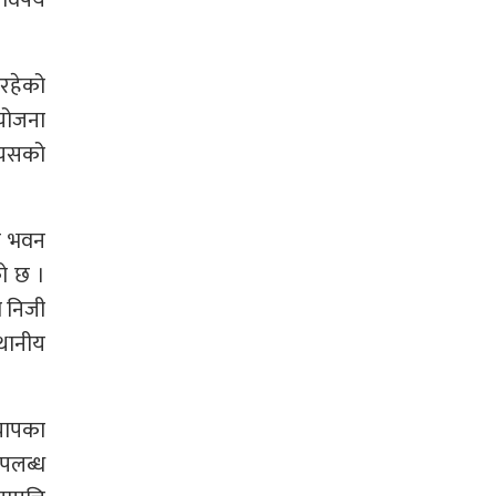
 विषय
िरहेको
योजना
त्यसको
िक भवन
को छ ।
ो निजी
्थानीय
 चापका
उपलब्ध