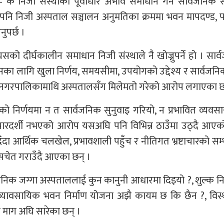
के निजी संस्थाको पूर्वाधार अभाव समाधान गर्न सार्वजनिक सम
ै पनि निजी अस्पताल सञ्चालन अनुमतिका क्रममा भवन मापदण्ड, प
ुपर्छ ।
त्यसको दीर्घकालीन समाधान निजी संस्थाले नै खोज्नुपर्ने हो । सार
्यसका लागि खुला निर्णय, समयसीमा, उपयोगको उद्देश्य र सार्वजन
 उपमहानगरपालिकामाथि अस्पतालसँग मिलेमतो गरेको आरोप लगाएका छ
 निर्णयमा न त सार्वजनिक सुनुवाइ गरियो, न प्रभावित व्यवस
 पारदर्शी नभएको आरोप यसअघि पनि विभिन्न ठाउँमा उठ्दै आए
्न दिँदा आर्थिक चलखेल, प्रभावशाली पहुँच र नीतिगत भ्रष्टाचारको सम
सचेत गराउँदै आएका छन् ।
िक जग्गा अस्पताललाई कुन कानुनी आधारमा दिइयो ?, शुल्क नि
व्यावसायिक भवन निर्माण योजना अझै कायम छ कि छैन ?, विस्
 माग अघि सारेका छन् ।