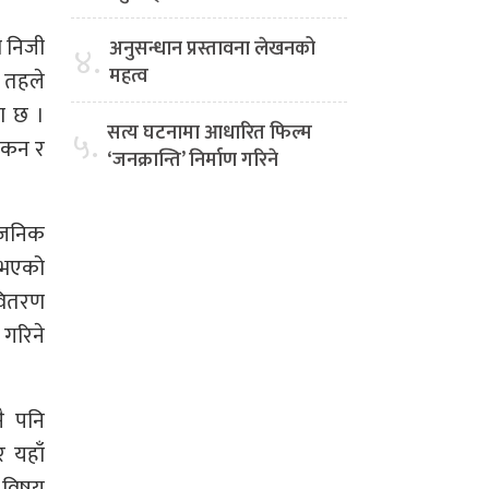
ा निजी
अनुसन्धान प्रस्तावना लेखनको
४.
महत्व
 तहले
था छ ।
सत्य घटनामा आधारित फिल्म
५.
ांकन र
‘जनक्रान्ति’ निर्माण गरिने
्वजनिक
ा भएको
 वितरण
 गरिने
ै पनि
र यहाँ