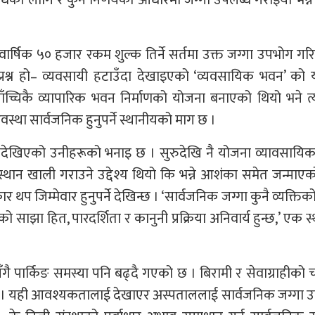
का लागि र कुन निर्णयका आधारमा जग्गा उपलब्ध गराइयो भन्ने
वार्षिक ५० हजार रकम शुल्क तिर्ने सर्तमा उक्त जग्गा उपभोग गर
्रश्न हो– व्यवसायी हटाउँदा देखाइएको ‘व्यवसायिक भवन’ को 
ँच्चिकै व्यापारिक भवन निर्माणको योजना बनाएको थियो भने 
 अवस्था सार्वजनिक हुनुपर्ने स्थानीयको माग छ ।
धि नदेखिएको उनीहरूको भनाइ छ । सुरुदेखि नै योजना व्यावसाय
स्थान खाली गराउने उद्देश्य थियो कि भन्ने आशंका समेत जन्माए
प जिम्मेवार हुनुपर्ने देखिन्छ । ‘सार्वजनिक जग्गा कुनै व्यक्तिक
साझा हित, पारदर्शिता र कानुनी प्रक्रिया अनिवार्य हुन्छ,’ एक स
ँगै पार्किङ समस्या पनि बढ्दै गएको छ । बिरामी र सेवाग्राहीको
्र छैन । यही आवश्यकतालाई देखाएर अस्पताललाई सार्वजनिक जग्गा 