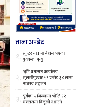
ताजा अपडेट
स्कुटर यात्रामा बेहोस भएका
१.
युवकको मृत्यु
भूमि प्रशासन कार्यालय
२.
तुलसीपुरबाट ५९ करोड ३४ लाख
राजस्व सङ्कलन
पूर्वका ५ जिल्लामा भाेलि १२
३.
घण्टासम्म बिजुली नआउने