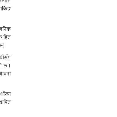
्पत्ति
ार्किङ
्वजनिक
िक हित
न् ।
ायीसँग
को छ ।
्भावना
र्धारण
थापित