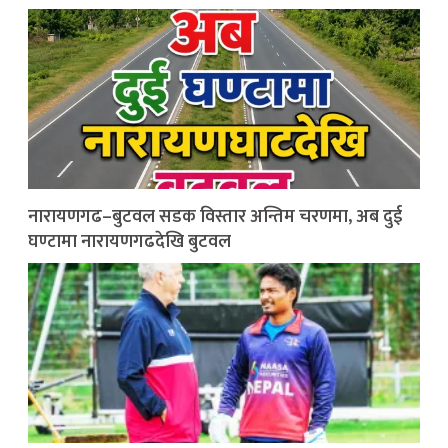
नारायणगढ–बुटवल सडक विस्तार अन्तिम चरणमा, अब दुई
घण्टामा नारायणगढदेखि बुटवल