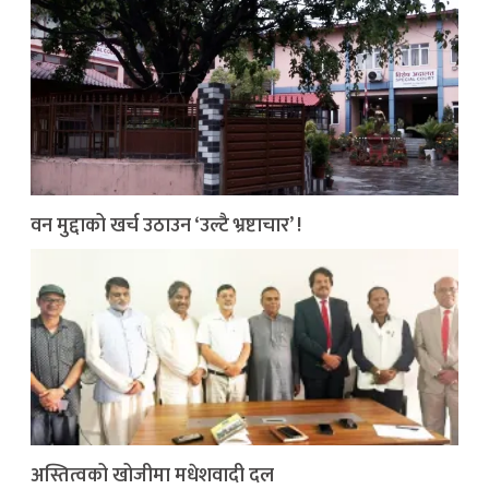
वन मुद्दाको खर्च उठाउन ‘उल्टै भ्रष्टाचार’ !
अस्तित्वको खोजीमा मधेशवादी दल