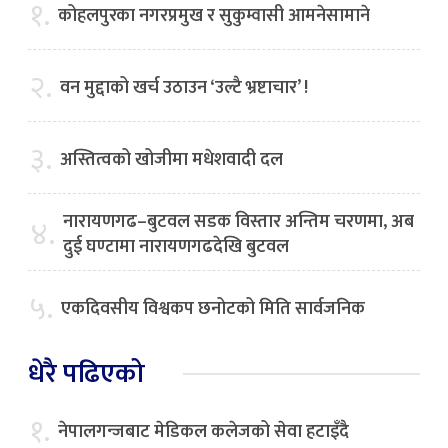
१.
कोहलपुरका नगरप्रमुख र सुकुम्वासी आमनेसामाने
२.
वन मुद्दाको खर्च उठाउन ‘उल्टै भ्रष्टाचार’ !
३.
अस्तित्वको खोजीमा मधेशवादी दल
नारायणगढ–बुटवल सडक विस्तार अन्तिम चरणमा, अब
४.
दुई घण्टामा नारायणगढदेखि बुटवल
५.
एकदिवसीय विश्वकप छनोटको मिति सार्वजनिक
धेरै पढिएको
१.
नेपालगन्जबाट मेडिकल कलेजको सेवा हटाइँदै