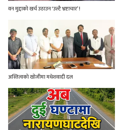
वन मुद्दाको खर्च उठाउन ‘उल्टै भ्रष्टाचार’ !
अस्तित्वको खोजीमा मधेशवादी दल