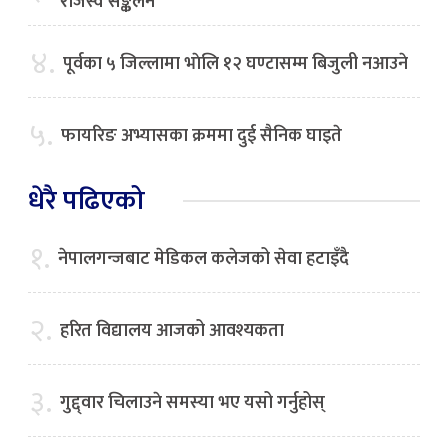
राजस्व सङ्कलन
४.
पूर्वका ५ जिल्लामा भाेलि १२ घण्टासम्म बिजुली नआउने
५.
फायरिङ अभ्यासका क्रममा दुई सैनिक घाइते
धेरै पढिएको
१.
नेपालगन्जबाट मेडिकल कलेजको सेवा हटाइँदै
२.
हरित विद्यालय आजको आवश्यकता
३.
गुद्द्वार चिलाउने समस्या भए यसो गर्नुहोस्