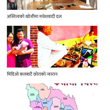
अस्तित्वको खोजीमा मधेशवादी दल
भिडिओ कलबाटै छोराको न्वारान