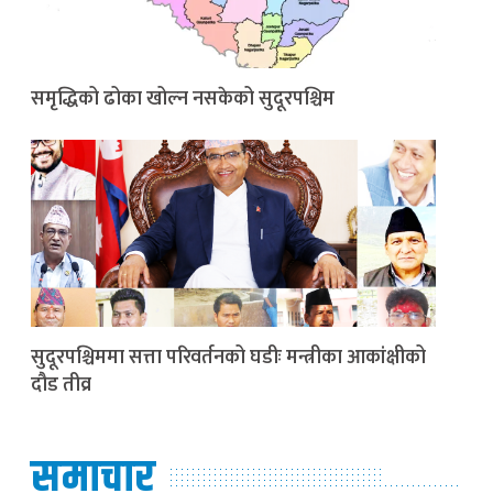
समृद्धिको ढोका खोल्न नसकेको सुदूरपश्चिम
सुदूरपश्चिममा सत्ता परिवर्तनको घडीः मन्त्रीका आकांक्षीको
दौड तीव्र
समाचार