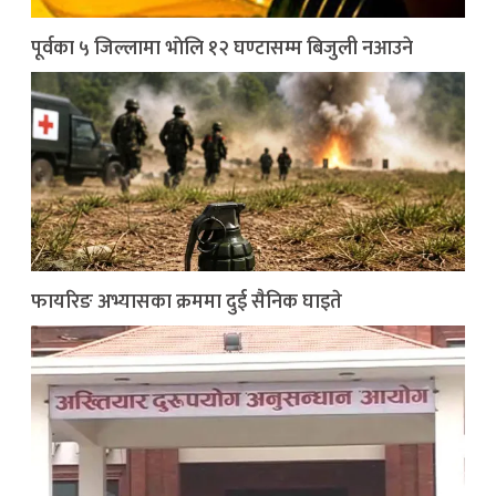
पूर्वका ५ जिल्लामा भाेलि १२ घण्टासम्म बिजुली नआउने
फायरिङ अभ्यासका क्रममा दुई सैनिक घाइते