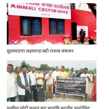
झुलाघाटमा लक्ष्यभन्दा बढी राजस्व संकलन
पृथ्वीपुर छोटी भन्सार बन्द भएपछि स्थानीय आन्दोलित