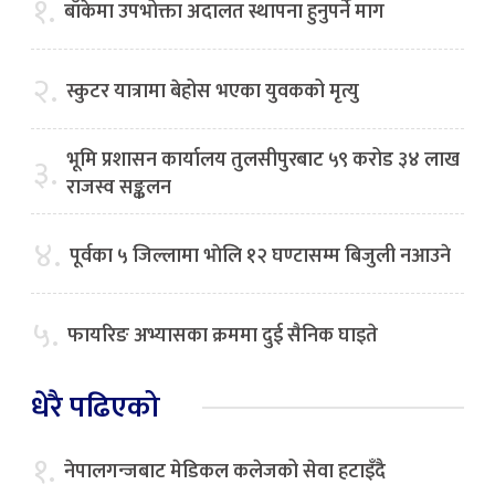
१.
बाँकेमा उपभोक्ता अदालत स्थापना हुनुपर्ने माग
२.
स्कुटर यात्रामा बेहोस भएका युवकको मृत्यु
भूमि प्रशासन कार्यालय तुलसीपुरबाट ५९ करोड ३४ लाख
३.
राजस्व सङ्कलन
४.
पूर्वका ५ जिल्लामा भाेलि १२ घण्टासम्म बिजुली नआउने
५.
फायरिङ अभ्यासका क्रममा दुई सैनिक घाइते
धेरै पढिएको
१.
नेपालगन्जबाट मेडिकल कलेजको सेवा हटाइँदै