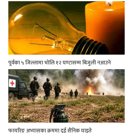
पूर्वका ५ जिल्लामा भाेलि १२ घण्टासम्म बिजुली नआउने
फायरिङ अभ्यासका क्रममा दुई सैनिक घाइते