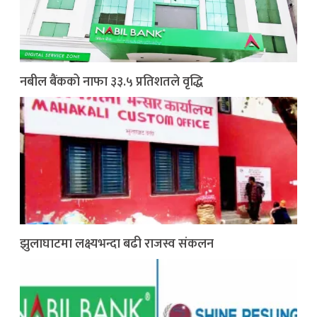
नबील बैंकको नाफा ३३.५ प्रतिशतले वृद्धि
झुलाघाटमा लक्ष्यभन्दा बढी राजस्व संकलन