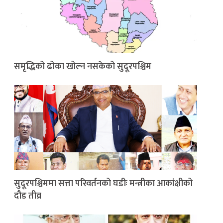
समृद्धिको ढोका खोल्न नसकेको सुदूरपश्चिम
सुदूरपश्चिममा सत्ता परिवर्तनको घडीः मन्त्रीका आकांक्षीको
दौड तीव्र