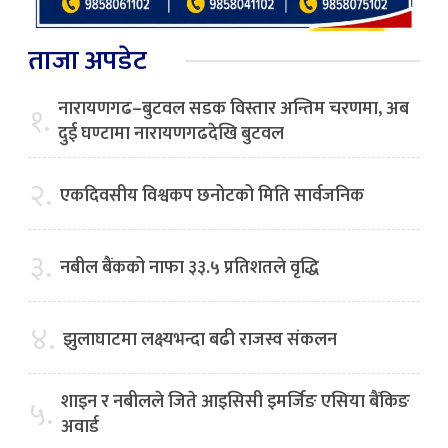
ताजा अपडेट
नारायणगढ–बुटवल सडक विस्तार अन्तिम चरणमा, अब
१.
दुई घण्टामा नारायणगढदेखि बुटवल
२.
एकदिवसीय विश्वकप छनोटको मिति सार्वजनिक
३.
नबील बैंकको नाफा ३३.५ प्रतिशतले वृद्धि
४.
झुलाघाटमा लक्ष्यभन्दा बढी राजस्व संकलन
शाइन र नबीलले जिते आइसिसी इमर्जिङ एसिया बैंकिङ
५.
अवार्ड