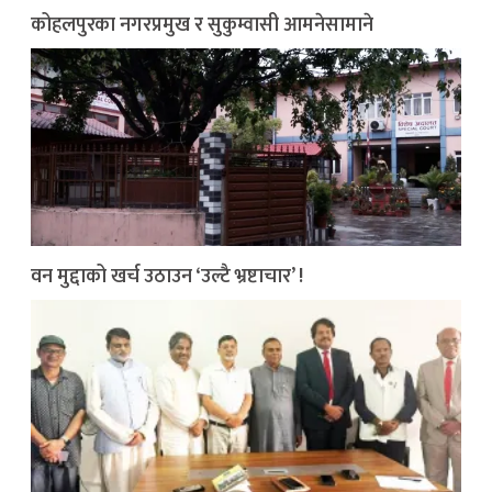
कोहलपुरका नगरप्रमुख र सुकुम्वासी आमनेसामाने
वन मुद्दाको खर्च उठाउन ‘उल्टै भ्रष्टाचार’ !