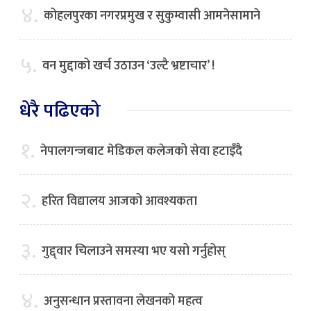
४.
कोहलपुरका नगरप्रमुख र सुकुम्वासी आमनेसामाने
५.
वन मुद्दाको खर्च उठाउन ‘उल्टै भ्रष्टाचार’ !
धेरै पढिएको
१.
नेपालगन्जबाट मेडिकल कलेजको सेवा हटाइँदै
२.
हरित विद्यालय आजको आवश्यकता
३.
गुद्द्वार चिलाउने समस्या भए यसो गर्नुहोस्
४.
अनुसन्धान प्रस्तावना लेखनको महत्व