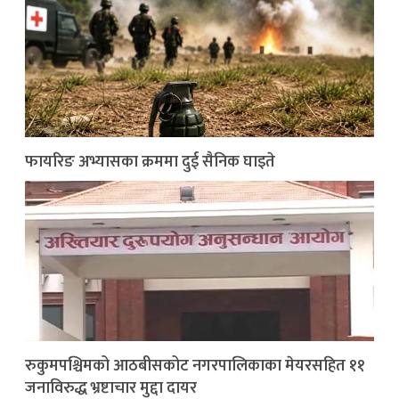
फायरिङ अभ्यासका क्रममा दुई सैनिक घाइते
रुकुमपश्चिमको आठबीसकोट नगरपालिकाका मेयरसहित ११
जनाविरुद्ध भ्रष्टाचार मुद्दा दायर