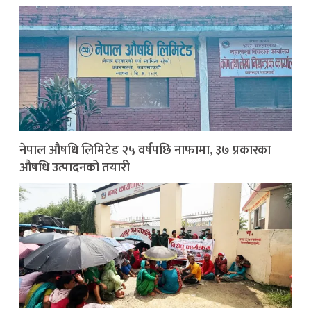
नेपाल औषधि लिमिटेड २५ वर्षपछि नाफामा, ३७ प्रकारका
औषधि उत्पादनको तयारी