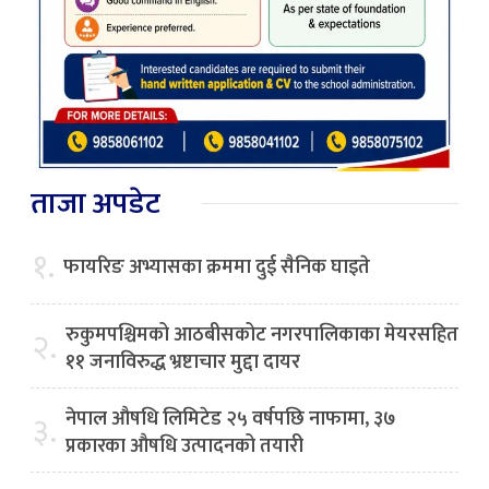
ताजा अपडेट
१.
फायरिङ अभ्यासका क्रममा दुई सैनिक घाइते
रुकुमपश्चिमको आठबीसकोट नगरपालिकाका मेयरसहित
२.
११ जनाविरुद्ध भ्रष्टाचार मुद्दा दायर
नेपाल औषधि लिमिटेड २५ वर्षपछि नाफामा, ३७
३.
प्रकारका औषधि उत्पादनको तयारी