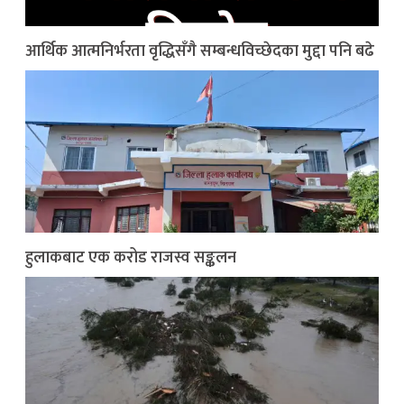
आर्थिक आत्मनिर्भरता वृद्धिसँगै सम्बन्धविच्छेदका मुद्दा पनि बढे
हुलाकबाट एक करोड राजस्व सङ्कलन