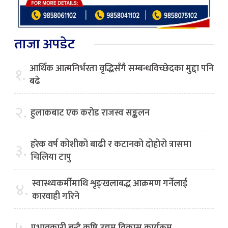
ताजा अपडेट
आर्थिक आत्मनिर्भरता वृद्धिसँगै सम्बन्धविच्छेदका मुद्दा पनि
१.
बढे
२.
हुलाकबाट एक करोड राजस्व सङ्कलन
हरेक वर्ष कोशीको बाढी र कटानको दोहोरो त्रासमा
३.
चिलिया टापु
स्वास्थ्यकर्मीमाथि शृङ्खलाबद्ध आक्रमण गर्नेलाई
४.
कारवाही गरिने