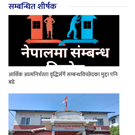
सम्बन्धित शीर्षक
आर्थिक आत्मनिर्भरता वृद्धिसँगै सम्बन्धविच्छेदका मुद्दा पनि
बढे